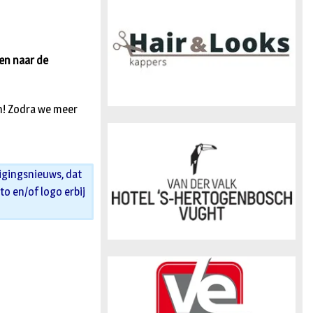
n
ken naar de
en! Zodra we meer
igingsnieuws, dat
oto en/of logo erbij