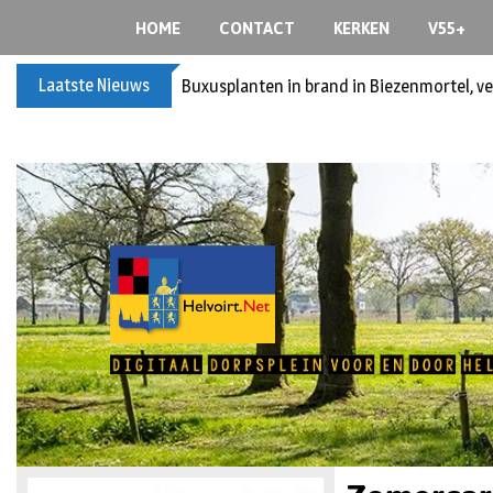
HOME
CONTACT
KERKEN
V55+
Laatste Nieuws
Buxusplanten in brand in Biezenmortel, v