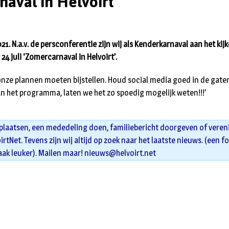
aval in Helvoirt
021. N.a.v. de persconferentie zijn wij als Kenderkarnaval aan het kij
4 juli ‘Zomercarnaval in Helvoirt’.
onze plannen moeten bijstellen. Houd social media goed in de gat
n het programma, laten we het zo spoedig mogelijk weten!!!’
 plaatsen, een mededeling doen, familiebericht doorgeven of veren
oirtNet. Tevens zijn wij altijd op zoek naar het laatste nieuws. (een f
aak leuker). Mailen maar!
nieuws@helvoirt.net