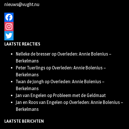
nieuws@vught.nu
Facebook
Instagram
LAATSTE REACTIES
Twitter
Nelleke de bresser
op
Overleden: Annie Bolenius –
Berkelmans
Peter Tuerlings
op
Overleden: Annie Bolenius –
Berkelmans
Twan de Jongh
op
Overleden: Annie Bolenius –
Berkelmans
Jan van Engelen
op
Probleem met de Geldmaat
Jan en Roos van Engelen
op
Overleden: Annie Bolenius –
Berkelmans
LAATSTE BERICHTEN