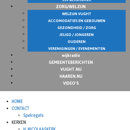
ZORG/WELZIJN
WELZIJN VUGHT
ACCOMODATIES EN GEBOUWEN
GEZONDHEID / ZORG
JEUGD / JONGEREN
OUDEREN
VERENIGINGEN / EVENEMENTEN
wijkradio
GEMEENTEBERICHTEN
VUGHT.NU
HAAREN.NU
VIDEO’S
HOME
CONTACT
Spelregels
KERKEN
H. NICOLAASKERK