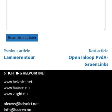
Previous article
Next article
Lammerentour
Open Inloop PvdA-
GroenLinks
STICHTING HELVOIRTNET
www.helvoirt.net
www.haaren.nu
www.vught.nu
nieuws@helvoirt.net
info@haaren.nu