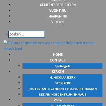
GEMEENTEBERICHTEN
VUGHT.NU
HAAREN.NU
VIDEO’S
x
HOME
CONTACT
Spelregels
KERKEN
H. NICOLAASKERK
OPEN KERK
PROTESTANTE GEMEENTE HELEVOIRT-HAAREN
BEZINNINGSCENTRUM EMMAUS
V55+
55+ activiteiten