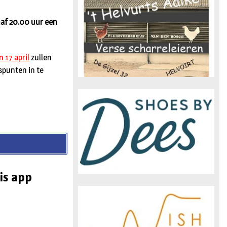
n
naf 20.00 uur een
 17 april
zullen
spunten in te
is app