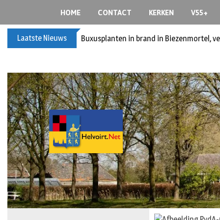
HOME
CONTACT
KERKEN
V55+
Laatste Nieuws
Spreidingswet asielzoekers: hoe zit dat?