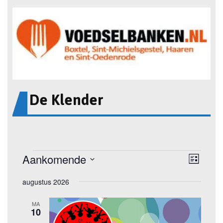
De Klender