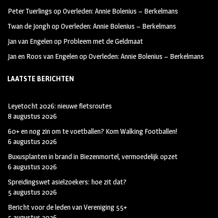
k
m
Peter Tuerlings
op
Overleden: Annie Bolenius – Berkelmans
Twan de Jongh
op
Overleden: Annie Bolenius – Berkelmans
Jan van Engelen
op
Probleem met de Geldmaat
Jan en Roos van Engelen
op
Overleden: Annie Bolenius – Berkelmans
LAATSTE BERICHTEN
Leyetocht 2026: nieuwe fietsroutes
8 augustus 2026
60+ en nog zin om te voetballen? Kom Walking Footballen!
6 augustus 2026
Buxusplanten in brand in Biezenmortel, vermoedelijk opzet
6 augustus 2026
Spreidingswet asielzoekers: hoe zit dat?
5 augustus 2026
Bericht voor de leden van Vereniging 55+
5 augustus 2026