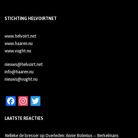
STICHTING HELVOIRTNET
www.helvoirt.net
www.haaren.nu
www.vught.nu
nieuws@helvoirt.net
info@haaren.nu
nieuws@vught.nu
Fa
In
T
ce
st
wi
LAATSTE REACTIES
b
ag
tt
oo
ra
er
Nelleke de bresser
op
Overleden: Annie Bolenius – Berkelmans