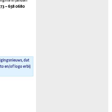
ngifte in januari
73 – 658 0680
igingsnieuws, dat
oto en/of logo erbij