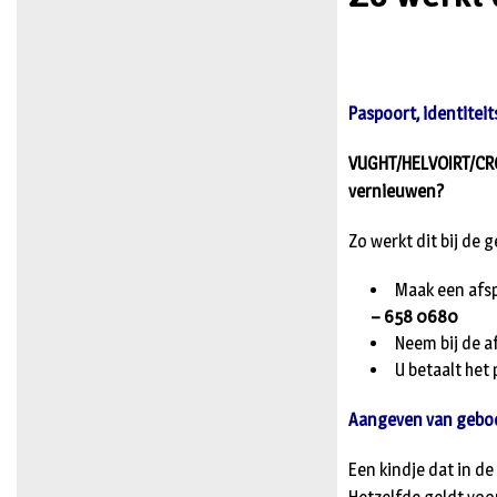
Paspoort, identiteit
VUGHT/HELVOIRT/CROM
vernieuwen?
Zo werkt dit bij de
Maak een afsp
– 658 0680
Neem bij de a
U betaalt het 
Aangeven van geboo
Een kindje dat in d