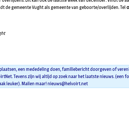
 overlijdens. Dit kan ook de laatste week van december. Vindt de aa
ldt de gemeente Vught als gemeente van geboorte/overlijden. Tel
0
ght
 plaatsen, een mededeling doen, familiebericht doorgeven of veren
oirtNet. Tevens zijn wij altijd op zoek naar het laatste nieuws. (een f
aak leuker). Mailen maar!
nieuws@helvoirt.net