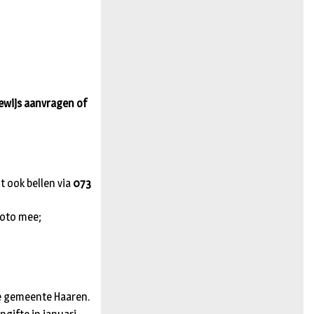
n
ewijs aanvragen of
t ook bellen via
073
foto mee;
de gemeente Haaren.