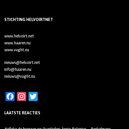
STICHTING HELVOIRTNET
www.helvoirt.net
www.haaren.nu
www.vught.nu
nieuws@helvoirt.net
info@haaren.nu
nieuws@vught.nu
Fa
In
T
ce
st
wi
LAATSTE REACTIES
b
ag
tt
oo
ra
er
Nelleke de bresser
op
Overleden: Annie Bolenius – Berkelmans