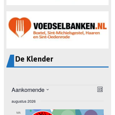
De Klender