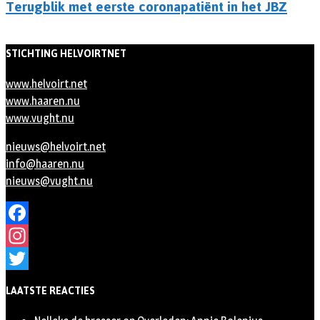
Terugblik met eerste coronapatiënt in het JBZ
STICHTING HELVOIRTNET
www.helvoirt.net
www.haaren.nu
www.vught.nu
nieuws@helvoirt.net
info@haaren.nu
nieuws@vught.nu
Facebook
Instagram
Twitter
LAATSTE REACTIES