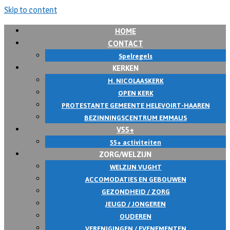
Skip to content
HOME
CONTACT
Spelregels
KERKEN
H. NICOLAASKERK
OPEN KERK
PROTESTANTE GEMEENTE HELEVOIRT-HAAREN
BEZINNINGSCENTRUM EMMAUS
V55+
55+ activiteiten
ZORG/WELZIJN
WELZIJN VUGHT
ACCOMODATIES EN GEBOUWEN
GEZONDHEID / ZORG
JEUGD / JONGEREN
OUDEREN
VERENIGINGEN / EVENEMENTEN