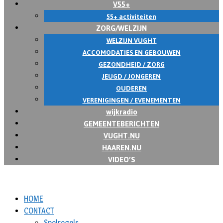
V55+
55+ activiteiten
ZORG/WELZIJN
WELZIJN VUGHT
ACCOMODATIES EN GEBOUWEN
GEZONDHEID / ZORG
JEUGD / JONGEREN
OUDEREN
VERENIGINGEN / EVENEMENTEN
wijkradio
GEMEENTEBERICHTEN
VUGHT.NU
HAAREN.NU
VIDEO’S
HOME
CONTACT
Spelregels