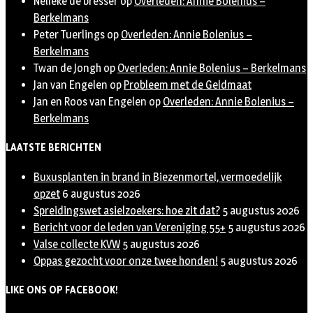
Nelleke de bresser
op
Overleden: Annie Bolenius –
Berkelmans
Peter Tuerlings
op
Overleden: Annie Bolenius –
Berkelmans
Twan de Jongh
op
Overleden: Annie Bolenius – Berkelmans
Jan van Engelen
op
Probleem met de Geldmaat
Jan en Roos van Engelen
op
Overleden: Annie Bolenius –
Berkelmans
LAATSTE BERICHTEN
Buxusplanten in brand in Biezenmortel, vermoedelijk
opzet
6 augustus 2026
Spreidingswet asielzoekers: hoe zit dat?
5 augustus 2026
Bericht voor de leden van Vereniging 55+
5 augustus 2026
Valse collecte KVW
5 augustus 2026
Oppas gezocht voor onze twee honden!
5 augustus 2026
LIKE ONS OP FACEBOOK!