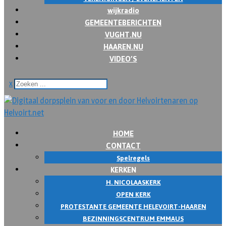
wijkradio
GEMEENTEBERICHTEN
VUGHT.NU
HAAREN.NU
VIDEO’S
x
HOME
CONTACT
Spelregels
KERKEN
H. NICOLAASKERK
OPEN KERK
PROTESTANTE GEMEENTE HELEVOIRT-HAAREN
BEZINNINGSCENTRUM EMMAUS