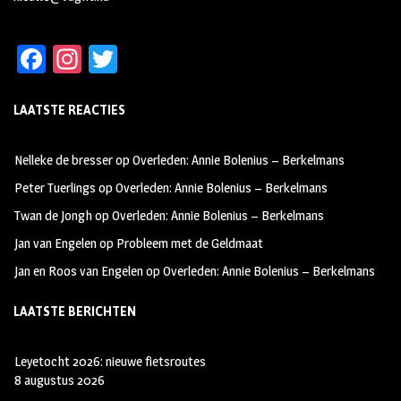
Fa
In
T
ce
st
wi
LAATSTE REACTIES
b
ag
tt
oo
ra
er
Nelleke de bresser
op
Overleden: Annie Bolenius – Berkelmans
k
m
Peter Tuerlings
op
Overleden: Annie Bolenius – Berkelmans
Twan de Jongh
op
Overleden: Annie Bolenius – Berkelmans
Jan van Engelen
op
Probleem met de Geldmaat
Jan en Roos van Engelen
op
Overleden: Annie Bolenius – Berkelmans
LAATSTE BERICHTEN
Leyetocht 2026: nieuwe fietsroutes
8 augustus 2026