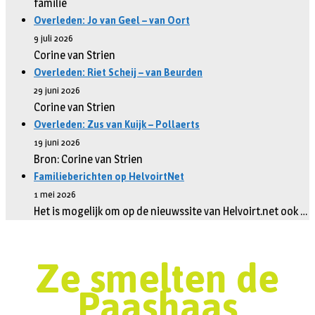
familie
Overleden: Jo van Geel – van Oort
9 juli 2026
Corine van Strien
Overleden: Riet Scheij – van Beurden
29 juni 2026
Corine van Strien
Overleden: Zus van Kuijk – Pollaerts
19 juni 2026
Bron: Corine van Strien
Familieberichten op HelvoirtNet
1 mei 2026
Het is mogelijk om op de nieuwssite van Helvoirt.net ook …
Ze smelten de
Paashaas