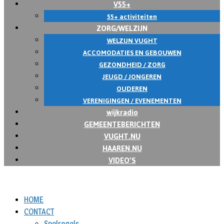
V55+
55+ activiteiten
ZORG/WELZIJN
WELZIJN VUGHT
ACCOMODATIES EN GEBOUWEN
GEZONDHEID / ZORG
JEUGD / JONGEREN
OUDEREN
VERENIGINGEN / EVENEMENTEN
wijkradio
GEMEENTEBERICHTEN
VUGHT.NU
HAAREN.NU
VIDEO’S
HOME
CONTACT
Spelregels