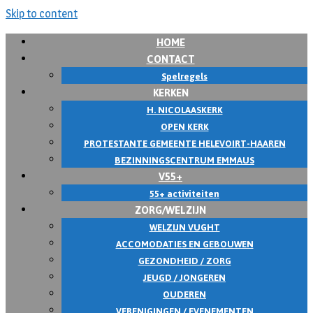
Skip to content
HOME
CONTACT
Spelregels
KERKEN
H. NICOLAASKERK
OPEN KERK
PROTESTANTE GEMEENTE HELEVOIRT-HAAREN
BEZINNINGSCENTRUM EMMAUS
V55+
55+ activiteiten
ZORG/WELZIJN
WELZIJN VUGHT
ACCOMODATIES EN GEBOUWEN
GEZONDHEID / ZORG
JEUGD / JONGEREN
OUDEREN
VERENIGINGEN / EVENEMENTEN