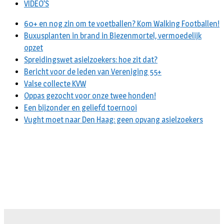
VIDEO’S
60+ en nog zin om te voetballen? Kom Walking Footballen!
Buxusplanten in brand in Biezenmortel, vermoedelijk
opzet
Spreidingswet asielzoekers: hoe zit dat?
Bericht voor de leden van Vereniging 55+
Valse collecte KVW
Oppas gezocht voor onze twee honden!
Een bijzonder en geliefd toernooi
Vught moet naar Den Haag: geen opvang asielzoekers