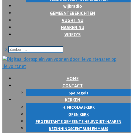
wijkradio
GEMEENTEBERICHTEN
VUGHT.NU
HAAREN.NU
VIDEO’S
x
HOME
CONTACT
Spelregels
KERKEN
H. NICOLAASKERK
OPEN KERK
PROTESTANTE GEMEENTE HELEVOIRT-HAAREN
BEZINNINGSCENTRUM EMMAUS