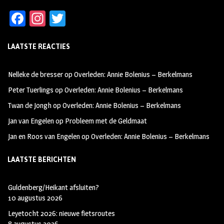
Fa
In
T
ce
st
wi
LAATSTE REACTIES
b
ag
tt
oo
ra
er
Nelleke de bresser
op
Overleden: Annie Bolenius – Berkelmans
k
m
Peter Tuerlings
op
Overleden: Annie Bolenius – Berkelmans
Twan de Jongh
op
Overleden: Annie Bolenius – Berkelmans
Jan van Engelen
op
Probleem met de Geldmaat
Jan en Roos van Engelen
op
Overleden: Annie Bolenius – Berkelmans
LAATSTE BERICHTEN
Guldenberg/Heikant afsluiten?
10 augustus 2026
Leyetocht 2026: nieuwe fietsroutes
8 augustus 2026