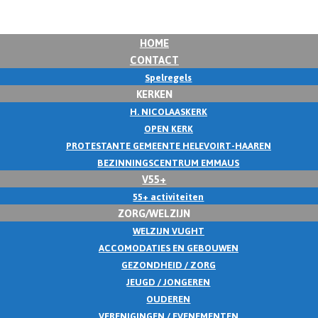
HOME
CONTACT
Spelregels
KERKEN
H. NICOLAASKERK
OPEN KERK
PROTESTANTE GEMEENTE HELEVOIRT-HAAREN
BEZINNINGSCENTRUM EMMAUS
V55+
55+ activiteiten
ZORG/WELZIJN
WELZIJN VUGHT
ACCOMODATIES EN GEBOUWEN
GEZONDHEID / ZORG
JEUGD / JONGEREN
OUDEREN
VERENIGINGEN / EVENEMENTEN