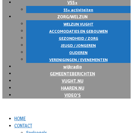
V55+
55+ activiteiten
ZORG/WELZIJN
WELZIJN VUGHT
ACCOMODATIES EN GEBOUWEN
GEZONDHEID / ZORG
JEUGD / JONGEREN
OUDEREN
VERENIGINGEN / EVENEMENTEN
wijkradio
GEMEENTEBERICHTEN
VUGHT.NU
HAAREN.NU
VIDEO’S
HOME
CONTACT
Spelregels