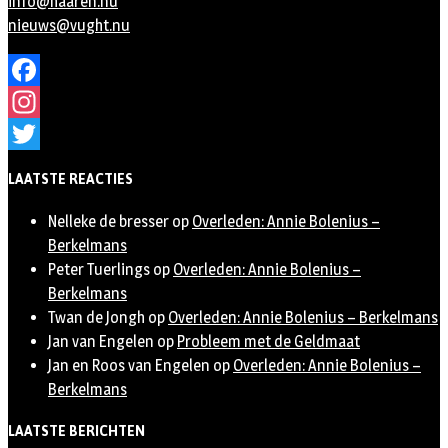
info@haaren.nu
nieuws@vught.nu
Facebook
Instagram
Twitter
LAATSTE REACTIES
Nelleke de bresser
op
Overleden: Annie Bolenius –
Berkelmans
Peter Tuerlings
op
Overleden: Annie Bolenius –
Berkelmans
Twan de Jongh
op
Overleden: Annie Bolenius – Berkelmans
Jan van Engelen
op
Probleem met de Geldmaat
Jan en Roos van Engelen
op
Overleden: Annie Bolenius –
Berkelmans
LAATSTE BERICHTEN