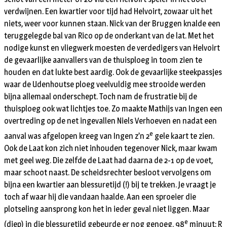
verdwijnen. Een kwartier voor tijd had Helvoirt, zowaar uit het
niets, weer voor kunnen staan. Nick van der Bruggen knalde een
teruggelegde bal van Rico op de onderkant van de lat. Met het
nodige kunst en vliegwerk moesten de verdedigers van Helvoirt
de gevaarlijke aanvallers van de thuisploeg in toom zien te
houden en dat lukte best aardig. Ook de gevaarlijke steekpassjes
waar de Udenhoutse ploeg veelvuldig mee strooide werden
bijna allemaal onderschept. Toch nam de frustratie bij de
thuisploeg ook wat lichtjes toe. Zo maakte Mathijs van Ingen een
overtreding op de net ingevallen Niels Verhoeven en nadat een
e
aanval was afgelopen kreeg van Ingen z’n 2
gele kaart te zien.
Ook de Laat kon zich niet inhouden tegenover Nick, maar kwam
met geel weg. Die zelfde de Laat had daarna de 2-1 op de voet,
maar schoot naast. De scheidsrechter besloot vervolgens om
bijna een kwartier aan blessuretijd (!) bij te trekken. Je vraagt je
toch af waar hij die vandaan haalde. Aan een sproeier die
plotseling aansprong kon het in ieder geval niet liggen. Maar
e
(diep) in die blessuretijd gebeurde er nog genoeg. 98
minuut: R