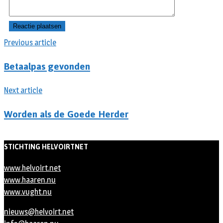
Previous article
Betaalpas gevonden
Next article
Worden als de Goede Herder
STICHTING HELVOIRTNET
www.helvoirt.net
www.haaren.nu
www.vught.nu
nieuws@helvoirt.net