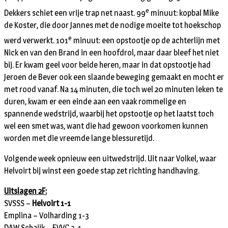
e
Dekkers schiet een vrije trap net naast. 99
minuut: kopbal Mike
de Koster, die door Jannes met de nodige moeite tot hoekschop
e
werd verwerkt. 101
minuut: een opstootje op de achterlijn met
Nick en van den Brand in een hoofdrol, maar daar bleef het niet
bij. Er kwam geel voor beide heren, maar in dat opstootje had
Jeroen de Bever ook een slaande beweging gemaakt en mocht er
met rood vanaf.
Na 14 minuten, die toch wel 20 minuten leken te
duren, kwam er een einde aan een vaak rommelige en
spannende wedstrijd, waarbij het opstootje op het laatst toch
wel een smet was, want die had gewoon voorkomen kunnen
worden met die vreemde lange blessuretijd.
Volgende week opnieuw een uitwedstrijd. Uit naar Volkel, waar
Helvoirt bij winst een goede stap zet richting handhaving.
Uitslagen 2F:
SVSSS –
Helvoirt 1-1
Emplina – Volharding 1-3
DAW Schaijk – EVVC 3-1