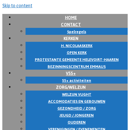
Skip to content
HOME
CONTACT
Spelregels
KERKEN
H. NICOLAASKERK
OPEN KERK
PROTESTANTE GEMEENTE HELEVOIRT-HAAREN
BEZINNINGSCENTRUM EMMAUS
V55+
55+ activiteiten
ZORG/WELZIJN
WELZIJN VUGHT
ACCOMODATIES EN GEBOUWEN
GEZONDHEID / ZORG
JEUGD / JONGEREN
OUDEREN
VERENIGINGEN / EVENEMENTEN