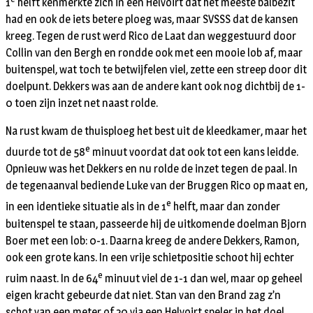
1
helft kenmerkte zich in een Helvoirt dat het meeste balbezit
had en ook de iets betere ploeg was, maar SVSSS dat de kansen
kreeg. Tegen de rust werd Rico de Laat dan weggestuurd door
Collin van den Bergh en rondde ook met een mooie lob af, maar
buitenspel, wat toch te betwijfelen viel, zette een streep door dit
doelpunt. Dekkers was aan de andere kant ook nog dichtbij de 1-
0 toen zijn inzet net naast rolde.
Na rust kwam de thuisploeg het best uit de kleedkamer, maar het
e
duurde tot de 58
minuut voordat dat ook tot een kans leidde.
Opnieuw was het Dekkers en nu rolde de inzet tegen de paal. In
de tegenaanval bediende Luke van der Bruggen Rico op maat en,
e
in een identieke situatie als in de 1
helft, maar dan zonder
buitenspel te staan, passeerde hij de uitkomende doelman Bjorn
Boer met een lob: 0-1. Daarna kreeg de andere Dekkers, Ramon,
ook een grote kans. In een vrije schietpositie schoot hij echter
e
ruim naast. In de 64
minuut viel de 1-1 dan wel, maar op geheel
eigen kracht gebeurde dat niet. Stan van den Brand zag z’n
schot van een meter of 20 via een Helvoirt speler in het doel