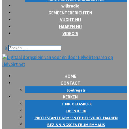
wijkradio
GEMEENTEBERICHTEN
VUGHT.NU
HAAREN.NU
VIDEO’S
x
HOME
CONTACT
Spelregels
KERKEN
H. NICOLAASKERK
OPEN KERK
PROTESTANTE GEMEENTE HELEVOIRT-HAAREN
BEZINNINGSCENTRUM EMMAUS