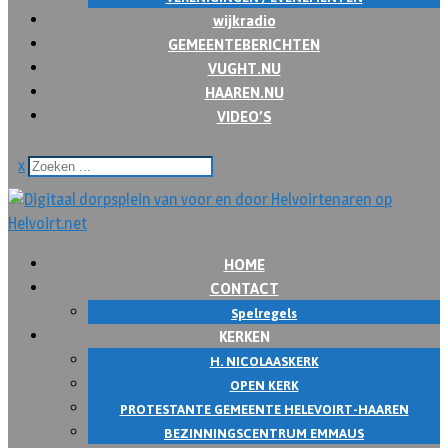
wijkradio
GEMEENTEBERICHTEN
VUGHT.NU
HAAREN.NU
VIDEO’S
x
HOME
CONTACT
Spelregels
KERKEN
H. NICOLAASKERK
OPEN KERK
PROTESTANTE GEMEENTE HELEVOIRT-HAAREN
BEZINNINGSCENTRUM EMMAUS