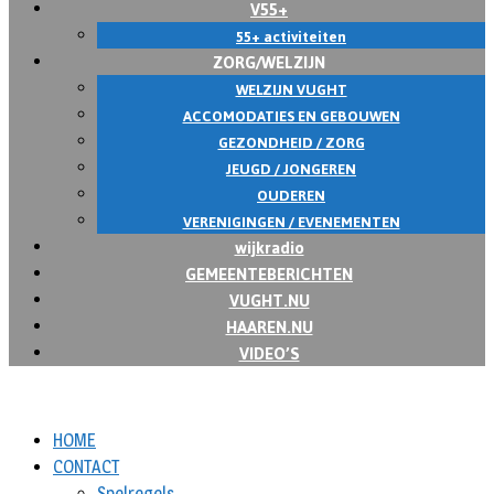
V55+
55+ activiteiten
ZORG/WELZIJN
WELZIJN VUGHT
ACCOMODATIES EN GEBOUWEN
GEZONDHEID / ZORG
JEUGD / JONGEREN
OUDEREN
VERENIGINGEN / EVENEMENTEN
wijkradio
GEMEENTEBERICHTEN
VUGHT.NU
HAAREN.NU
VIDEO’S
HOME
CONTACT
Spelregels