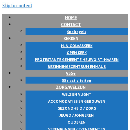
Skip to content
HOME
CONTACT
Spelregels
KERKEN
H. NICOLAASKERK
OPEN KERK
PROTESTANTE GEMEENTE HELEVOIRT-HAAREN
BEZINNINGSCENTRUM EMMAUS
V55+
55+ activiteiten
ZORG/WELZIJN
WELZIJN VUGHT
ACCOMODATIES EN GEBOUWEN
GEZONDHEID / ZORG
JEUGD / JONGEREN
OUDEREN
VERENIGINGEN / EVENEMENTEN