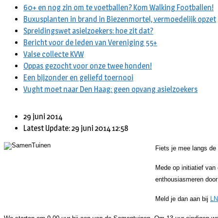
60+ en nog zin om te voetballen? Kom Walking Footballen!
Buxusplanten in brand in Biezenmortel, vermoedelijk opzet
Spreidingswet asielzoekers: hoe zit dat?
Bericht voor de leden van Vereniging 55+
Valse collecte KVW
Oppas gezocht voor onze twee honden!
Een bijzonder en geliefd toernooi
Vught moet naar Den Haag: geen opvang asielzoekers
29 juni 2014
Latest Update: 29 juni 2014 12:58
Fiets je mee langs d
Mede op initiatief van
enthousiasmeren door
Meld je dan aan bij
LN