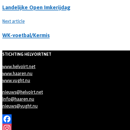
Landelijke Open Imkerijdag
Next article
WK-voetbal/Kermis
STICHTING HELVOIRTNET
www.helvoirt.net
www.haaren.nu
www.vught.nu
nieuws@helvoirt.net
info@haaren.nu
nieuws@vught.nu
Facebook