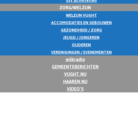
55+ activiteiten
ZORG/WELZIJN
WELZIJN VUGHT
ACCOMODATIES EN GEBOUWEN
GEZONDHEID / ZORG
JEUGD / JONGEREN
OUDEREN
VERENIGINGEN / EVENEMENTEN
wijkradio
GEMEENTEBERICHTEN
VUGHT.NU
HAAREN.NU
VIDEO’S