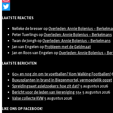
Instagram
Twitter
LAATSTE REACTIES
Nelleke de bresser
op
Overleden: Annie Bolenius – Berkelma
Peter Tuerlings
op
Overleden: Annie Bolenius – Berkelmans
Twan de Jongh
op
Overleden: Annie Bolenius – Berkelmans
Jan van Engelen
op
Probleem met de Geldmaat
Jan en Roos van Engelen
op
Overleden: Annie Bolenius – Be
LAATSTE BERICHTEN
60+ en nog zin om te voetballen? Kom Walking Footballen!
Buxusplanten in brand in Biezenmortel, vermoedelijk opzet
Spreidingswet asielzoekers: hoe zit dat?
5 augustus 2026
Bericht voor de leden van Vereniging 55+
5 augustus 2026
Valse collecte KVW
5 augustus 2026
LIKE ONS OP FACEBOOK!