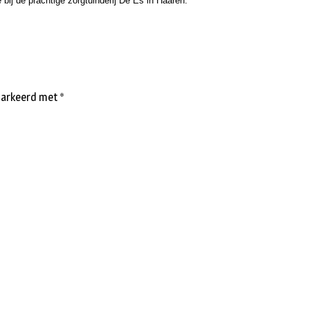
ij de prachtige zorgtuinderij De Es in Haaren.
emarkeerd met
*