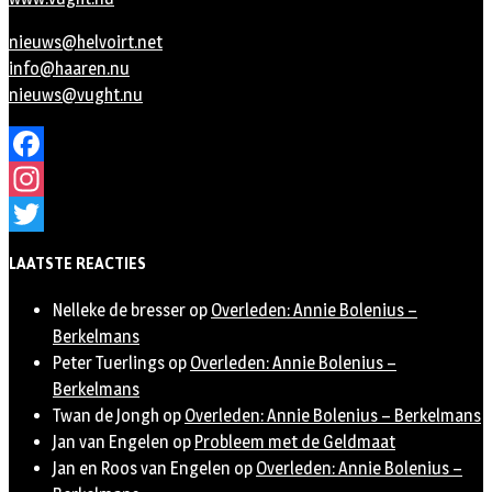
nieuws@helvoirt.net
info@haaren.nu
nieuws@vught.nu
Facebook
Instagram
Twitter
LAATSTE REACTIES
Nelleke de bresser
op
Overleden: Annie Bolenius –
Berkelmans
Peter Tuerlings
op
Overleden: Annie Bolenius –
Berkelmans
Twan de Jongh
op
Overleden: Annie Bolenius – Berkelmans
Jan van Engelen
op
Probleem met de Geldmaat
Jan en Roos van Engelen
op
Overleden: Annie Bolenius –