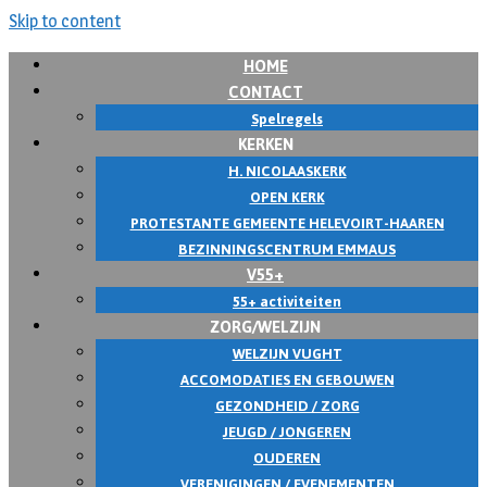
Skip to content
HOME
CONTACT
Spelregels
KERKEN
H. NICOLAASKERK
OPEN KERK
PROTESTANTE GEMEENTE HELEVOIRT-HAAREN
BEZINNINGSCENTRUM EMMAUS
V55+
55+ activiteiten
ZORG/WELZIJN
WELZIJN VUGHT
ACCOMODATIES EN GEBOUWEN
GEZONDHEID / ZORG
JEUGD / JONGEREN
OUDEREN
VERENIGINGEN / EVENEMENTEN