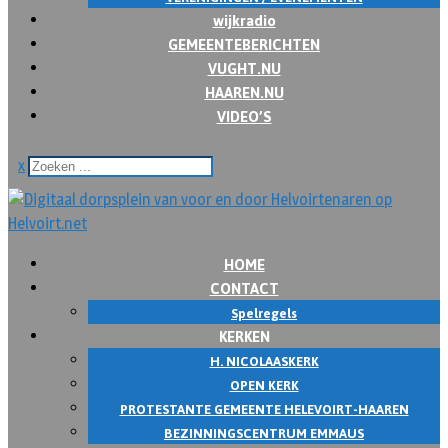
wijkradio
GEMEENTEBERICHTEN
VUGHT.NU
HAAREN.NU
VIDEO’S
x
HOME
CONTACT
Spelregels
KERKEN
H. NICOLAASKERK
OPEN KERK
PROTESTANTE GEMEENTE HELEVOIRT-HAAREN
BEZINNINGSCENTRUM EMMAUS