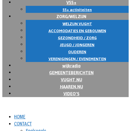
V55+
55+ activiteiten
ZORG/WELZIJN
WELZIJN VUGHT
ACCOMODATIES EN GEBOUWEN
GEZONDHEID / ZORG
JEUGD / JONGEREN
OUDEREN
VERENIGINGEN / EVENEMENTEN
wijkradio
GEMEENTEBERICHTEN
VUGHT.NU
HAAREN.NU
VIDEO’S
HOME
CONTACT
Spelregels