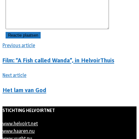
Previous article
Film: “A Fish called Wanda”, in HelvoirThuis
Next article
Het lam van God
STICHTING HELVOIRTNET
www.helvoirt.net
www.haaren.nu
www.vught.nu