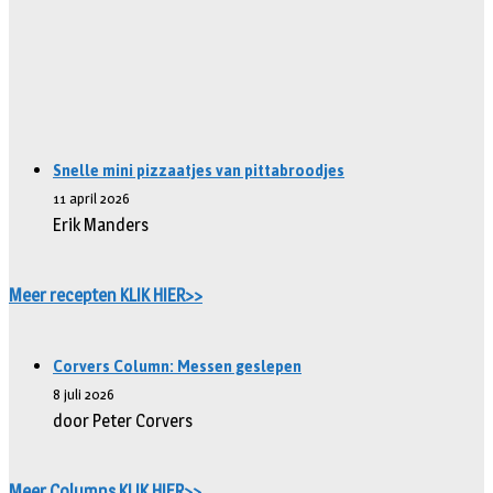
Snelle mini pizzaatjes van pittabroodjes
11 april 2026
Erik Manders
Meer recepten KLIK HIER>>
Corvers Column: Messen geslepen
8 juli 2026
door Peter Corvers
Meer Columns KLIK HIER>>