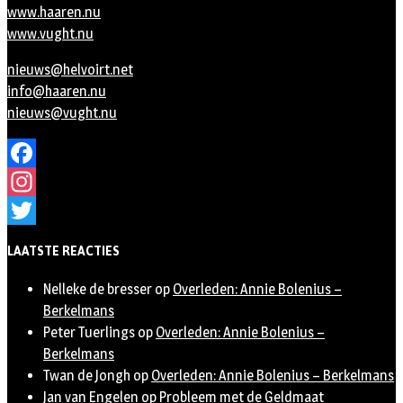
www.haaren.nu
www.vught.nu
nieuws@helvoirt.net
info@haaren.nu
nieuws@vught.nu
Facebook
Instagram
Twitter
LAATSTE REACTIES
Nelleke de bresser
op
Overleden: Annie Bolenius –
Berkelmans
Peter Tuerlings
op
Overleden: Annie Bolenius –
Berkelmans
Twan de Jongh
op
Overleden: Annie Bolenius – Berkelmans
Jan van Engelen
op
Probleem met de Geldmaat