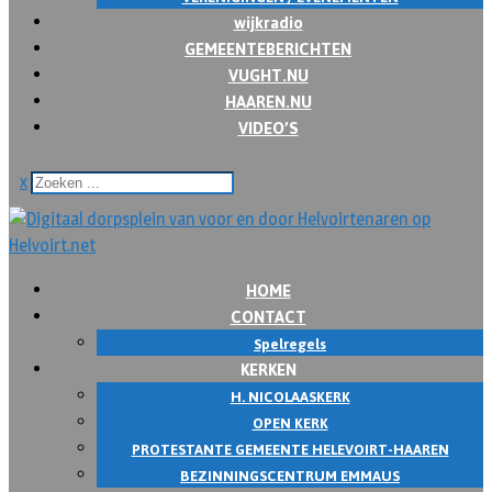
wijkradio
GEMEENTEBERICHTEN
VUGHT.NU
HAAREN.NU
VIDEO’S
x
HOME
CONTACT
Spelregels
KERKEN
H. NICOLAASKERK
OPEN KERK
PROTESTANTE GEMEENTE HELEVOIRT-HAAREN
BEZINNINGSCENTRUM EMMAUS