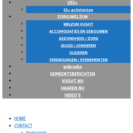
V55+
55+ activiteiten
ZORG/WELZIJN
WELZIJN VUGHT
ACCOMODATIES EN GEBOUWEN
GEZONDHEID / ZORG
JEUGD / JONGEREN
OUDEREN
VERENIGINGEN / EVENEMENTEN
wijkradio
GEMEENTEBERICHTEN
VUGHT.NU
HAAREN.NU
VIDEO’S
HOME
CONTACT
Spelregels