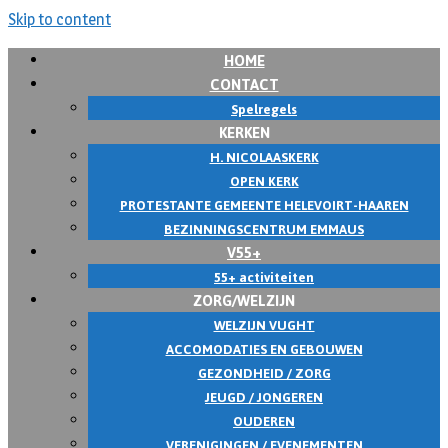
Skip to content
HOME
CONTACT
Spelregels
KERKEN
H. NICOLAASKERK
OPEN KERK
PROTESTANTE GEMEENTE HELEVOIRT-HAAREN
BEZINNINGSCENTRUM EMMAUS
V55+
55+ activiteiten
ZORG/WELZIJN
WELZIJN VUGHT
ACCOMODATIES EN GEBOUWEN
GEZONDHEID / ZORG
JEUGD / JONGEREN
OUDEREN
VERENIGINGEN / EVENEMENTEN