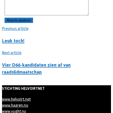
Previous article
Leuk toch!
Next article
Vier D66-kandidaten zien af van
raadslidmaatschap
STICHTING HELVOIRTNET
www.helvoirt.net
www.haaren.nu
www.vught.nu