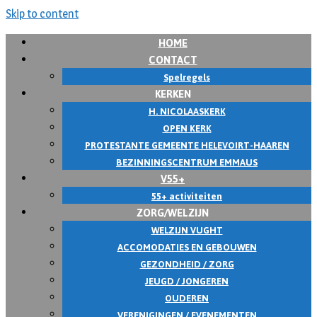
Skip to content
HOME
CONTACT
Spelregels
KERKEN
H. NICOLAASKERK
OPEN KERK
PROTESTANTE GEMEENTE HELEVOIRT-HAAREN
BEZINNINGSCENTRUM EMMAUS
V55+
55+ activiteiten
ZORG/WELZIJN
WELZIJN VUGHT
ACCOMODATIES EN GEBOUWEN
GEZONDHEID / ZORG
JEUGD / JONGEREN
OUDEREN
VERENIGINGEN / EVENEMENTEN