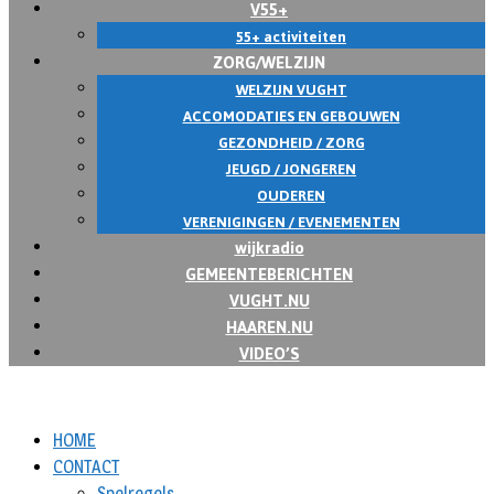
V55+
55+ activiteiten
ZORG/WELZIJN
WELZIJN VUGHT
ACCOMODATIES EN GEBOUWEN
GEZONDHEID / ZORG
JEUGD / JONGEREN
OUDEREN
VERENIGINGEN / EVENEMENTEN
wijkradio
GEMEENTEBERICHTEN
VUGHT.NU
HAAREN.NU
VIDEO’S
HOME
CONTACT
Spelregels