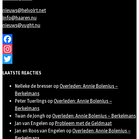
nieuws@helvoirt.net
info@haaren.nu
nieuws@vught.nu
Facebook
Instagram
Twitter
LAATSTE REACTIES
Nelleke de bresser
op
Overleden: Annie Bolenius –
Berkelmans
Peter Tuerlings
op
Overleden: Annie Bolenius –
Berkelmans
Twan de Jongh
op
Overleden: Annie Bolenius – Berkelmans
Jan van Engelen
op
Probleem met de Geldmaat
Jan en Roos van Engelen
op
Overleden: Annie Bolenius –
Berkelmans