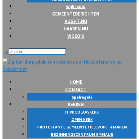
wijkradio
GEMEENTEBERICHTEN
VUGHT.NU
HAAREN.NU
VIDEO’S
x
HOME
CONTACT
Spelregels
KERKEN
H. NICOLAASKERK
OPEN KERK
PROTESTANTE GEMEENTE HELEVOIRT-HAAREN
BEZINNINGSCENTRUM EMMAUS