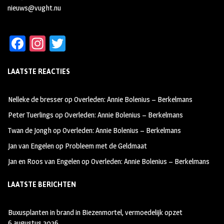
nieuws@vught.nu
Fa
In
T
ce
st
wi
LAATSTE REACTIES
b
ag
tt
oo
ra
er
Nelleke de bresser
op
Overleden: Annie Bolenius – Berkelmans
k
m
Peter Tuerlings
op
Overleden: Annie Bolenius – Berkelmans
Twan de Jongh
op
Overleden: Annie Bolenius – Berkelmans
Jan van Engelen
op
Probleem met de Geldmaat
Jan en Roos van Engelen
op
Overleden: Annie Bolenius – Berkelmans
LAATSTE BERICHTEN
Buxusplanten in brand in Biezenmortel, vermoedelijk opzet
6 augustus 2026