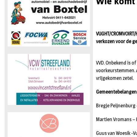
Wie komt 
VUGHT/CROMVOIRT/HE
verkozen voor de ge
VVD. Onbekend is of
voorkeurstemmen. A
vrijgekomen zetel.
Gemeentebelangen
Bregje Peijnenburg 
Martien Vromans – H
Guus van Woesik -V