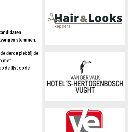
n
 kandidaten
ontvangen stemmen.
e derde plek bij de
en met
 de lijst op de