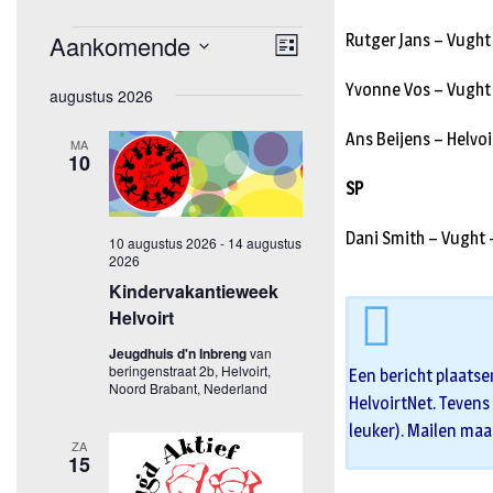
Rutger Jans – Vught
Yvonne Vos – Vught
Ans Beijens – Helvoi
SP
Dani Smith – Vught 
Een bericht plaatse
HelvoirtNet. Tevens 
leuker). Mailen maa