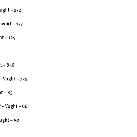
ught – 172
mvoirt – 127
ht – 124
t – 856
– Vught – 735
ht – 85
f – Vught – 66
ught – 50