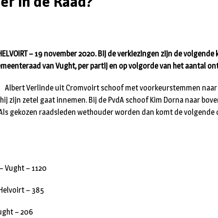
er in de Raad?
LVOIRT – 19 november 2020. Bij de verkiezingen zijn de volgende
meenteraad van Vught, per partij en op volgorde van het aantal 
Albert Verlinde uit Cromvoirt schoof met voorkeurstemmen naar d
 hij zijn zetel gaat innemen. Bij de PvdA schoof Kim Dorna naar bov
ls gekozen raadsleden wethouder worden dan komt de volgende op
– Vught – 1120
elvoirt – 385
ught – 206