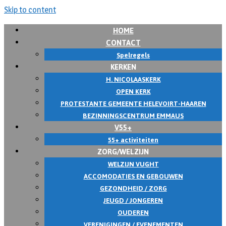
Skip to content
HOME
CONTACT
Spelregels
KERKEN
H. NICOLAASKERK
OPEN KERK
PROTESTANTE GEMEENTE HELEVOIRT-HAAREN
BEZINNINGSCENTRUM EMMAUS
V55+
55+ activiteiten
ZORG/WELZIJN
WELZIJN VUGHT
ACCOMODATIES EN GEBOUWEN
GEZONDHEID / ZORG
JEUGD / JONGEREN
OUDEREN
VERENIGINGEN / EVENEMENTEN