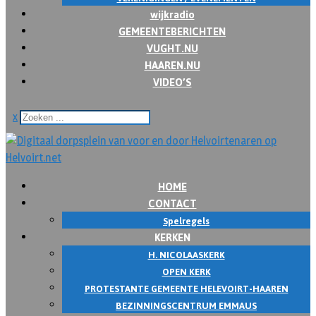
wijkradio
GEMEENTEBERICHTEN
VUGHT.NU
HAAREN.NU
VIDEO’S
x
HOME
CONTACT
Spelregels
KERKEN
H. NICOLAASKERK
OPEN KERK
PROTESTANTE GEMEENTE HELEVOIRT-HAAREN
BEZINNINGSCENTRUM EMMAUS