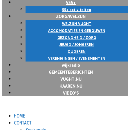
V55+
55+ activiteiten
ZORG/WELZIJN
WELZIJN VUGHT
ACCOMODATIES EN GEBOUWEN
GEZONDHEID / ZORG
JEUGD / JONGEREN
OUDEREN
VERENIGINGEN / EVENEMENTEN
wijkradio
GEMEENTEBERICHTEN
VUGHT.NU
HAAREN.NU
VIDEO’S
HOME
CONTACT
Spelregels