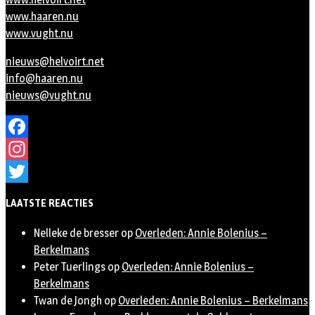
www.haaren.nu
www.vught.nu
nieuws@helvoirt.net
info@haaren.nu
nieuws@vught.nu
Facebook
Instagram
Twitter
LAATSTE REACTIES
Nelleke de bresser
op
Overleden: Annie Bolenius –
Berkelmans
Peter Tuerlings
op
Overleden: Annie Bolenius –
Berkelmans
Twan de Jongh
op
Overleden: Annie Bolenius – Berkelmans