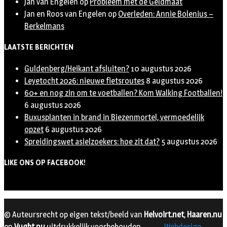
Jan van Engelen
op
Probleem met de Geldmaat
Jan en Roos van Engelen
op
Overleden: Annie Bolenius –
Berkelmans
LAATSTE BERICHTEN
Guldenberg/Heikant afsluiten?
10 augustus 2026
Leyetocht 2026: nieuwe fietsroutes
8 augustus 2026
60+ en nog zin om te voetballen? Kom Walking Footballen!
6 augustus 2026
Buxusplanten in brand in Biezenmortel, vermoedelijk
opzet
6 augustus 2026
Spreidingswet asielzoekers: hoe zit dat?
5 augustus 2026
LIKE ONS OP FACEBOOK!
© Auteursrecht op eigen tekst/beeld van
Helvoirt.net
,
Haaren.nu
en
Vught.nu
uitdrukkelijk voorbehouden.
Webdesign