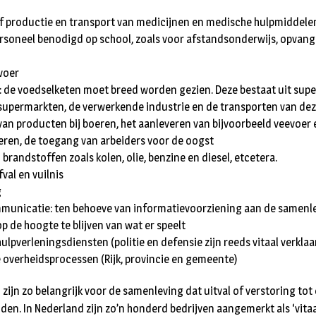
ef productie en transport van medicijnen en medische hulpmiddele
rsoneel benodigd op school, zoals voor afstandsonderwijs, opvang
voer
 de voedselketen moet breed worden gezien. Deze bestaat uit sup
supermarkten, de verwerkende industrie en de transporten van dez
van producten bij boeren, het aanleveren van bijvoorbeeld veevoer
eren, de toegang van arbeiders voor de oogst
brandstoffen zoals kolen, olie, benzine en diesel, etcetera.
val en vuilnis
g
municatie: ten behoeve van informatievoorziening aan de samenle
p de hoogte te blijven van wat er speelt
ulpverleningsdiensten (politie en defensie zijn reeds vitaal verklaa
 overheidsprocessen (Rijk, provincie en gemeente)
zijn zo belangrijk voor de samenleving dat uitval of verstoring tot
den. In Nederland zijn zo’n honderd bedrijven aangemerkt als ‘vitaal