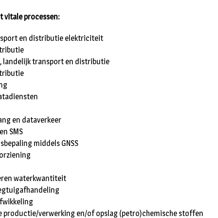
t vitale processen:
sport en distributie elektriciteit
tributie
 landelijk transport en distributie
tributie
ing
datadiensten
ang en dataverkeer
 en SMS
jdsbepaling middels GNSS
orziening
eren waterkwantiteit
iegtuigafhandeling
fwikkeling
e productie/verwerking en/of opslag (petro)chemische stoffen