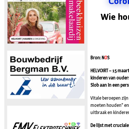
Coro
Wie hou
Bron: N
O
S
HELVOIRT – 15 maart
kinderen van ouders
Slob aan in een per
Vitale beroepen zij
moeten houden” en v
uitbraak en kindere
De lijst met crucia