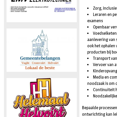
Zorg, inclusi
Leraren en pe
examens
Openbaar ver
Voedselketen:
aanlevering van 
ook het ophalen 
producten bij bo
Transport van 
Vervoer van af
Kinderopvan
Media en com
noodzaak is om o
Continuïteit h
Noodzakelijke
Bepaalde processen 
ontwrichting kan lei