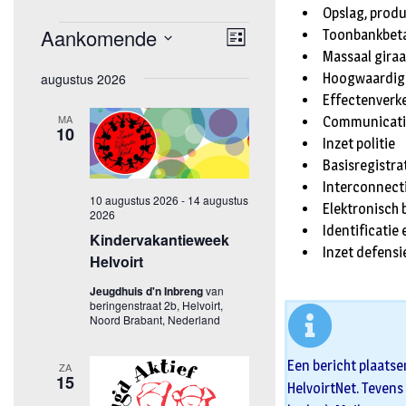
Opslag, produ
Toonbankbeta
Massaal giraa
Hoogwaardig 
Effectenverk
Communicatie
Inzet politie
Basisregistra
Interconnecti
Elektronisch 
Identificatie
Inzet defensi
Een bericht plaatse
HelvoirtNet. Tevens 