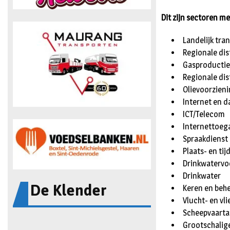
Dit zijn sectoren me
Landelijk tran
Regionale dis
Gasproductie,
Regionale dis
Olievoorzien
Internet en 
ICT/Telecom
Internettoeg
Spraakdienst
Plaats- en ti
Drinkwatervo
Drinkwater
De Klender
Keren en beh
Vlucht- en vl
Scheepvaarta
Grootschalig