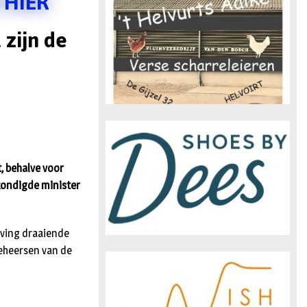
 HIER
n
 zijn de
, behalve voor
kondigde minister
eving draaiende
eheersen van de