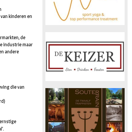
n
 van kinderen en
ermarkten, de
e industrie maar
 en andere
ving die van
rd)
 ernstige
’.