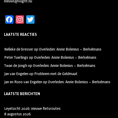
nieuws@vught.nu
Fa
In
T
ce
st
wi
LAATSTE REACTIES
b
ag
tt
oo
ra
er
Nelleke de bresser
op
Overleden: Annie Bolenius – Berkelmans
k
m
Peter Tuerlings
op
Overleden: Annie Bolenius – Berkelmans
Twan de Jongh
op
Overleden: Annie Bolenius – Berkelmans
Jan van Engelen
op
Probleem met de Geldmaat
Jan en Roos van Engelen
op
Overleden: Annie Bolenius – Berkelmans
LAATSTE BERICHTEN
Leyetocht 2026: nieuwe fietsroutes
8 augustus 2026