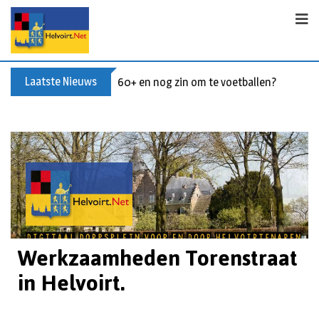
Laatste Nieuws
Buxusplanten in brand in Biezenmortel, v
Werkzaamheden Torenstraat
in Helvoirt.