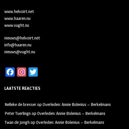
www.helvoirt.net
www.haaren.nu
www.vught.nu
nieuws@helvoirt.net
info@haaren.nu
nieuws@vught.nu
Fa
In
T
ce
st
wi
LAATSTE REACTIES
b
ag
tt
oo
ra
er
Nelleke de bresser
op
Overleden: Annie Bolenius – Berkelmans
k
m
Peter Tuerlings
op
Overleden: Annie Bolenius – Berkelmans
Twan de Jongh
op
Overleden: Annie Bolenius – Berkelmans