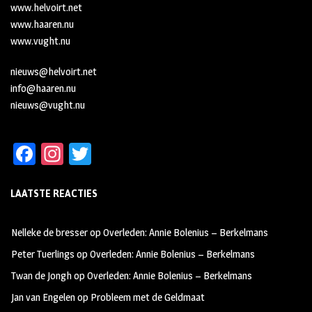
www.helvoirt.net
www.haaren.nu
www.vught.nu
nieuws@helvoirt.net
info@haaren.nu
nieuws@vught.nu
Fa
In
T
ce
st
wi
LAATSTE REACTIES
b
ag
tt
oo
ra
er
Nelleke de bresser
op
Overleden: Annie Bolenius – Berkelmans
k
m
Peter Tuerlings
op
Overleden: Annie Bolenius – Berkelmans
Twan de Jongh
op
Overleden: Annie Bolenius – Berkelmans
Jan van Engelen
op
Probleem met de Geldmaat