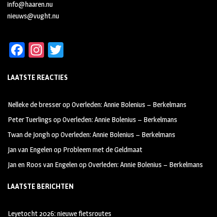
info@haaren.nu
nieuws@vught.nu
Fa
In
T
ce
st
wi
LAATSTE REACTIES
b
ag
tt
oo
ra
er
Nelleke de bresser
op
Overleden: Annie Bolenius – Berkelmans
k
m
Peter Tuerlings
op
Overleden: Annie Bolenius – Berkelmans
Twan de Jongh
op
Overleden: Annie Bolenius – Berkelmans
Jan van Engelen
op
Probleem met de Geldmaat
Jan en Roos van Engelen
op
Overleden: Annie Bolenius – Berkelmans
LAATSTE BERICHTEN
Leyetocht 2026: nieuwe fietsroutes