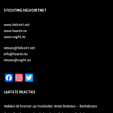
STICHTING HELVOIRTNET
www.helvoirt.net
www.haaren.nu
www.vught.nu
nieuws@helvoirt.net
info@haaren.nu
nieuws@vught.nu
Fa
In
T
ce
st
wi
LAATSTE REACTIES
b
ag
tt
oo
ra
er
Nelleke de bresser
op
Overleden: Annie Bolenius – Berkelmans
k
m