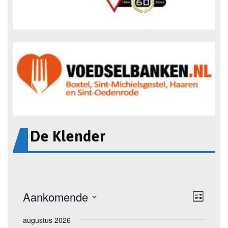
De Klender