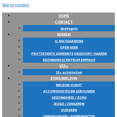
Skip to content
HOME
CONTACT
Spelregels
KERKEN
H. NICOLAASKERK
OPEN KERK
PROTESTANTE GEMEENTE HELEVOIRT-HAAREN
BEZINNINGSCENTRUM EMMAUS
V55+
55+ activiteiten
ZORG/WELZIJN
WELZIJN VUGHT
ACCOMODATIES EN GEBOUWEN
GEZONDHEID / ZORG
JEUGD / JONGEREN
OUDEREN
VERENIGINGEN / EVENEMENTEN