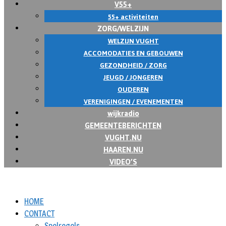
V55+
55+ activiteiten
ZORG/WELZIJN
WELZIJN VUGHT
ACCOMODATIES EN GEBOUWEN
GEZONDHEID / ZORG
JEUGD / JONGEREN
OUDEREN
VERENIGINGEN / EVENEMENTEN
wijkradio
GEMEENTEBERICHTEN
VUGHT.NU
HAAREN.NU
VIDEO’S
HOME
CONTACT
Spelregels