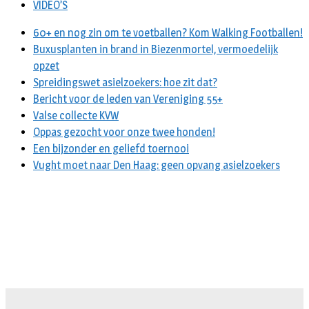
VIDEO’S
60+ en nog zin om te voetballen? Kom Walking Footballen!
Buxusplanten in brand in Biezenmortel, vermoedelijk
opzet
Spreidingswet asielzoekers: hoe zit dat?
Bericht voor de leden van Vereniging 55+
Valse collecte KVW
Oppas gezocht voor onze twee honden!
Een bijzonder en geliefd toernooi
Vught moet naar Den Haag: geen opvang asielzoekers