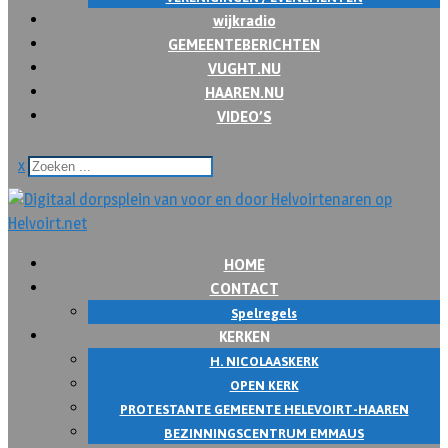
wijkradio
GEMEENTEBERICHTEN
VUGHT.NU
HAAREN.NU
VIDEO’S
x
HOME
CONTACT
Spelregels
KERKEN
H. NICOLAASKERK
OPEN KERK
PROTESTANTE GEMEENTE HELEVOIRT-HAAREN
BEZINNINGSCENTRUM EMMAUS