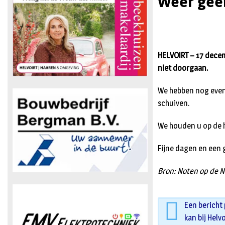
Weer gee
HELVOIRT – 17 dece
niet doorgaan.
We hebben nog even 
schuiven.
We houden u op de h
Fijne dagen en een
Bron: Noten op de N
Een bericht
kan bij Helv