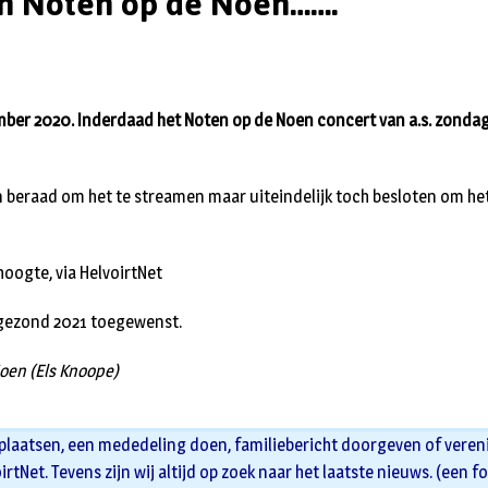
n Noten op de Noen…….
mber 2020. Inderdaad het Noten op de Noen concert van a.s. zonda
beraad om het te streamen maar uiteindelijk toch besloten om het
oogte, via HelvoirtNet
 gezond 2021 toegewenst.
oen (Els Knoope)
 plaatsen, een mededeling doen, familiebericht doorgeven of veren
oirtNet. Tevens zijn wij altijd op zoek naar het laatste nieuws. (een f