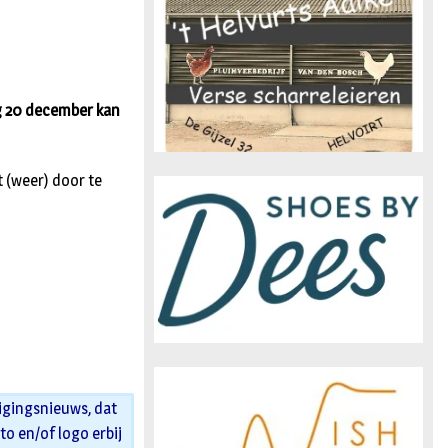
n
g 20 december kan
 (weer) door te
igingsnieuws, dat
oto en/of logo erbij