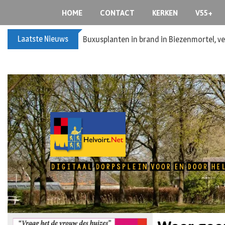
HOME
CONTACT
KERKEN
V55+
Laatste Nieuws
Spreidingswet asielzoekers: hoe zit dat?