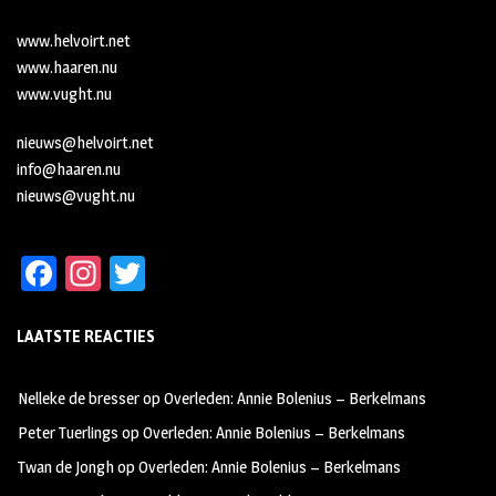
www.helvoirt.net
www.haaren.nu
www.vught.nu
nieuws@helvoirt.net
info@haaren.nu
nieuws@vught.nu
Fa
In
T
ce
st
wi
LAATSTE REACTIES
b
ag
tt
oo
ra
er
Nelleke de bresser
op
Overleden: Annie Bolenius – Berkelmans
k
m
Peter Tuerlings
op
Overleden: Annie Bolenius – Berkelmans
Twan de Jongh
op
Overleden: Annie Bolenius – Berkelmans