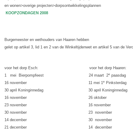
en wonen>overige projecten>dorpsontwikkelingsplannen
KOOPZONDAGEN 2008
Burgemeester en wethouders van Haaren hebben
gelet op artikel 3, lid 1 en 2 van de Winkeltijdenwet en artikel 5 van de 
voor het dorp Esch:
voor het dorp Haaren:
e
1
mei
Bierpompfeest
24 maart
2
paasdag
e
16 november
11 mei 1
Pinksterdag
30 april Koninginnedag
30 april Koninginnedag
16 november
26 oktober
23 november
16 november
30 november
23
november
14 december
30
november
21 december
14
december