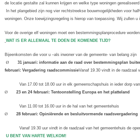
de locatie gestalte zal kunnen krijgen en welke type woningen gerealise
In het plangebied zijn nog vier rechtstreekse bouwmogelijkheden voor hal
woningen. Onze toewijzingsregeling is hierop van toepassing. W
ij zullen u
Voor de overige elf woningen moet een bestemmingsplanprocedure worden 
WAT IS ER ALLEMAAL TE DOEN DE KOMENDE TIJD?
Bijeenkomsten die voor u –als inwoner van de gemeente- van belang zijn
Ø
31 januari: informatie aan de raad over bestemmingsplan buit
februari: Vergadering raadscommissie
Vanaf 19.30 vindt in de raadzaal
Van 17.00 tot 18.00 uur in elk gemeenschapshuis in ieder dorp v
Ø
23 en 24 februari: Tentoonstelling Europa en het platteland
Van 11.00 tot 16.00 uur in de hal van het gemeentehuis
Ø
28 februari:
Opiniërende en besluitvormende raadsvergadering
Vanaf 19.30 uur vindt in de raadzaal van het gemeentehuis de ope
U BENT VAN HARTE WELKOM!