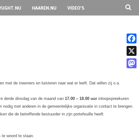
VUGHT.NU
HAAREN.NU
VIDEO’S
F
a
X
c
M
e
a
met de inwoners en luisteren naar wat er leeft. Dat willen zij o.a.
b
s
o
dere derde dinsdag van de maand van
17.00 – 18.00 uur
inloopspreekuren
t
n nodig met anderen in de gemeentelijke organisatie in contact te brengen.
o
o
en die de betreffende bestuurder in zijn portefeuille heeft.
k
d
o
 te woord te staan.