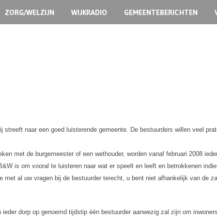
ZORG/WELZIJN
WIJKRADIO
GEMEENTEBERICHTEN
treeft naar een goed luisterende gemeente. De bestuurders willen veel praten 
reken met de burgemeester of een wethouder, worden vanaf februari 2008 ie
&W is om vooral te luisteren naar wat er speelt en leeft en betrokkenen indie
met al uw vragen bij de bestuurder terecht, u bent niet afhankelijk van de zak
n ieder dorp op genoemd tijdstip één bestuurder aanwezig zal zijn om inwoners