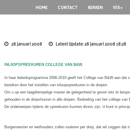
Skip
HOME
CONTACT
KERKEN
V55+
to
content
28 januari 2008
Latest Update: 28 januari 2008 18:28
INL0OPSPREEKUREN COLLEGE VAN B&W.
In haar beleidsprogramma 2006-2010 geeft het College van B&W aan dat zij s
bereiken door het instellen van inloopspreekuren in de dorpen.
Om u op een laagdrempelige manier de gelegenheid te geven iets te besp
gehouden in de dorpshuizen in alle dorpen. Bedoeling van het college van B
De onderwerpen tijdens de spreekuren kunnen divers zijn. U kunt in principe 
Burgemeester en wethouders zullen rouleren per dorp, dat wil zeggen dat i