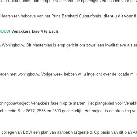
rnhard Cultuurfonds, dan mag u 1/3 deel van de opbrengst zelf houden voor de
e Haaren ten behoeve van het Prins Bernhard Cultuurfonds,
dient u dit voor 
GBOUW
Venakkers fase 4 te Esch
 Woningbouw. Dit Masterplan is erop gericht om zowel een kwalitatieve als ee
en met woningbouw. Vorige week hebben wij u ingelicht over de locatie milieus
 woningbouwproject Venakkers fase 4 op te starten. Het plangebied voor Vena
 sectie B nr 2677, 2535 en 2690 gedeeltelijk. Het project is de afronding va
et college van B&W een plan van aanpak vastgesteld. Op basis van dit plan 