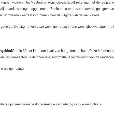
erd kunnen worden. Het Masterplan woningbouw houdt rekening met de realisat
fvrijstaande woningen opgenomen. Besloten is om deze 4 kavels, gelegen aan 
 in het tweede kwartaal informeren over de uitgifte van de vier kavels
gevolgd. De uitgifte van deze woningen staat in ons woningbouwprogramma 
engebied
Om 19.30 uur in de raadzaal van het gemeentehuis. Deze informatiev
 van het gemeentehuis de openbare, informatieve vergadering van de raadscom
an onze gemeente.
nbare opiniërende en besluitvormende vergadering van de raad plaats.