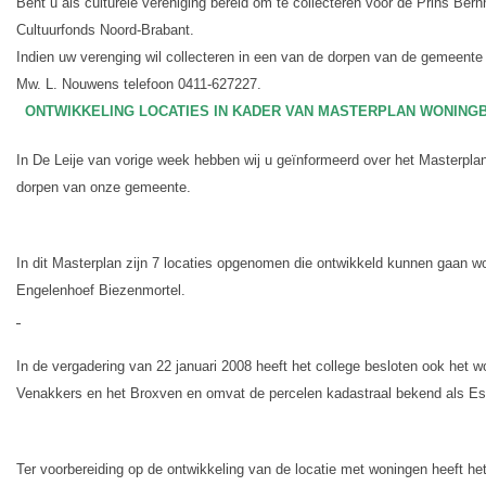
Bent u als culturele vereniging bereid om te collecteren voor de Prins Be
Cultuurfonds Noord-Brabant.
Indien uw verenging wil collecteren in een van de dorpen van de gemeent
Mw. L. Nouwens telefoon 0411-627227.
ONTWIKKELING LOCATIES IN KADER VAN MASTERPLAN WONIN
In De Leije van vorige week hebben wij u geïnformeerd over het Masterplan
dorpen van onze gemeente.
In dit Masterplan zijn 7 locaties opgenomen die ontwikkeld kunnen gaan word
Engelenhoef Biezenmortel.
In de vergadering van 22 januari 2008 heeft het college besloten ook het
Venakkers en het Broxven en omvat de percelen kadastraal bekend als Esch
Ter voorbereiding op de ontwikkeling van de locatie met woningen heeft h