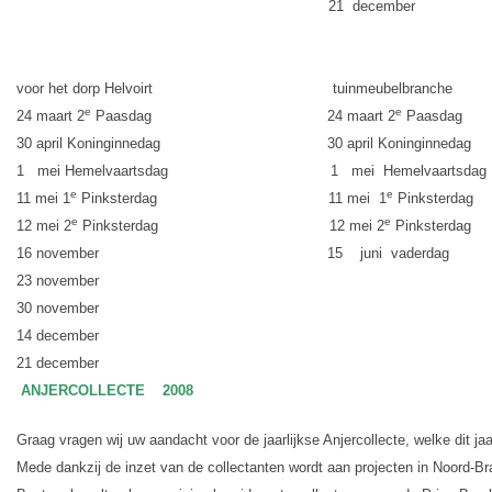
21
december
voor het dorp Helvoirt
tuinmeubelbranche
e
e
24 maart 2
Paasdag
24 maart 2
Paasdag
30 april Koninginnedag
30 april Koninginnedag
1
mei Hemelvaartsdag
1
mei
Hemelvaartsdag
e
e
11 mei 1
Pinksterdag
11 mei
1
Pinksterdag
e
e
12 mei 2
Pinksterdag
12 mei 2
Pinksterdag
16 november
15
juni
vaderdag
23 november
30 november
14 december
21 december
ANJERCOLLECTE
2008
Graag vragen wij uw aandacht voor de jaarlijkse Anjercollecte, welke dit j
Mede dankzij de inzet van de collectanten wordt aan projecten in Noord-Br