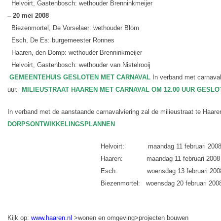
Helvoirt, Gastenbosch: wethouder Brenninkmeijer
– 20 mei 2008
Biezenmortel, De Vorselaer: wethouder Blom
Esch, De Es: burgemeester Ronnes
Haaren, den Domp: wethouder Brenninkmeijer
Helvoirt, Gastenbosch: wethouder van Nistelrooij
GEMEENTEHUIS GESLOTEN MET CARNAVAL
In verband met carnaval
uur.
MILIEUSTRAAT HAAREN MET CARNAVAL OM 12.00 UUR GESLO
In verband met de aanstaande carnavalviering zal de milieustraat te Haaren
DORPSONTWIKKELINGSPLANNEN
Helvoirt:
maandag 11 februari 200
Haaren:
maandag 11 februari 2008
Esch:
woensdag 13 februari 200
Biezenmortel:
woensdag 20 februari 200
Kijk op:
www.haaren.nl
>wonen en omgeving>projecten bouwen