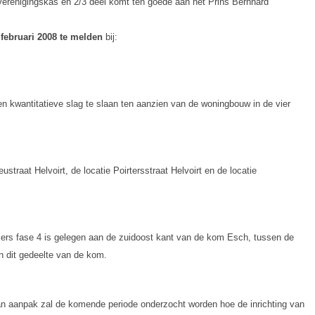
 verenigingskas en 2/3 deel komt ten goede aan het Prins Bernhard
8 februari 2008 te melden
bij:
n kwantitatieve slag te slaan ten aanzien van de woningbouw in de vier
traat Helvoirt, de locatie Poirtersstraat Helvoirt en de locatie
kkers fase 4 is gelegen aan de zuidoost kant van de kom Esch, tussen de
n dit gedeelte van de kom.
van aanpak zal de komende periode onderzocht worden hoe de inrichting van