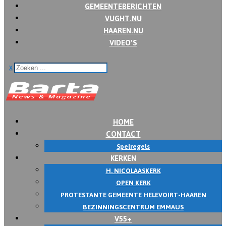
GEMEENTEBERICHTEN
VUGHT.NU
HAAREN.NU
VIDEO’S
x
HOME
CONTACT
Spelregels
KERKEN
H. NICOLAASKERK
OPEN KERK
PROTESTANTE GEMEENTE HELEVOIRT-HAAREN
BEZINNINGSCENTRUM EMMAUS
V55+