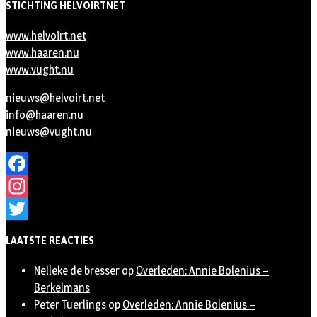
STICHTING HELVOIRTNET
www.helvoirt.net
www.haaren.nu
www.vught.nu
nieuws@helvoirt.net
info@haaren.nu
nieuws@vught.nu
Facebook
Instagram
Twitter
LAATSTE REACTIES
Nelleke de bresser
op
Overleden: Annie Bolenius –
Berkelmans
Peter Tuerlings
op
Overleden: Annie Bolenius –