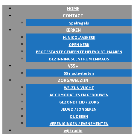
HOME
Skip
CONTACT
to
Spelregels
content
KERKEN
H. NICOLAASKERK
OPEN KERK
PROTESTANTE GEMEENTE HELEVOIRT-HAAREN
BEZINNINGSCENTRUM EMMAUS
V55+
55+ activiteiten
ZORG/WELZIJN
WELZIJN VUGHT
ACCOMODATIES EN GEBOUWEN
GEZONDHEID / ZORG
JEUGD / JONGEREN
OUDEREN
VERENIGINGEN / EVENEMENTEN
wijkradio