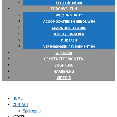
55+ activiteiten
ZORG/WELZIJN
WELZIJN VUGHT
ACCOMODATIES EN GEBOUWEN
GEZONDHEID / ZORG
JEUGD / JONGEREN
OUDEREN
VERENIGINGEN / EVENEMENTEN
wijkradio
GEMEENTEBERICHTEN
VUGHT.NU
HAAREN.NU
VIDEO’S
HOME
CONTACT
Spelregels