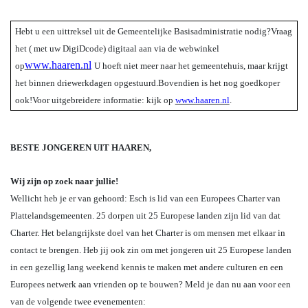
Hebt u een uittreksel uit de Gemeentelijke Basisadministratie nodig?
Vraag
het ( met uw DigiDcode) digitaal aan via de webwinkel
www.haaren.nl
op
U hoeft niet meer naar het gemeentehuis, maar krijgt
het binnen drie
werkdagen opgestuurd.
Bovendien is het nog goedkoper
ook!
Voor uitgebreidere informatie: kijk op
www.haaren.nl
.
BESTE JONGEREN UIT HAAREN,
Wij zijn op zoek naar jullie!
Wellicht heb je er van gehoord: Esch is lid van een Europees Charter van
Plattelandsgemeenten. 25 dorpen uit 25 Europese landen zijn lid van dat
Charter. Het belangrijkste doel van het Charter is om mensen met elkaar in
contact te brengen. Heb jij ook zin om met jongeren uit 25 Europese landen
in een gezellig lang weekend kennis te maken met andere culturen en een
Europees netwerk aan vrienden op te bouwen? Meld je dan nu aan voor een
van de volgende twee evenementen: