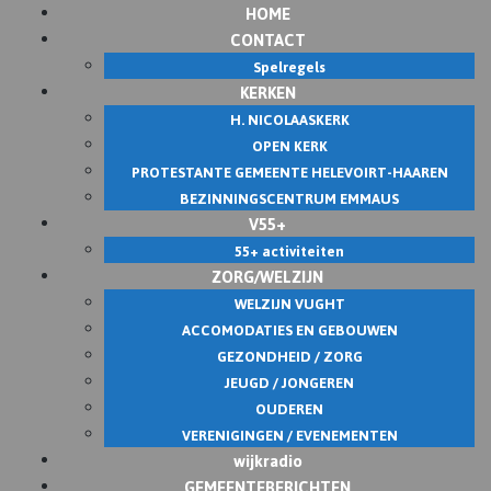
HOME
Skip
CONTACT
to
Spelregels
content
KERKEN
H. NICOLAASKERK
OPEN KERK
PROTESTANTE GEMEENTE HELEVOIRT-HAAREN
BEZINNINGSCENTRUM EMMAUS
V55+
55+ activiteiten
ZORG/WELZIJN
WELZIJN VUGHT
ACCOMODATIES EN GEBOUWEN
GEZONDHEID / ZORG
JEUGD / JONGEREN
OUDEREN
VERENIGINGEN / EVENEMENTEN
wijkradio
GEMEENTEBERICHTEN