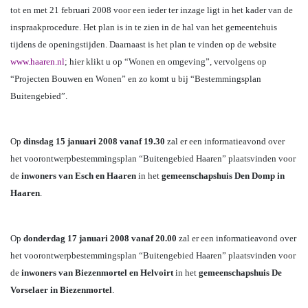
tot en met 21 februari 2008 voor een ieder ter inzage ligt in het kader van de
inspraakprocedure. Het plan is in te zien in de hal van het gemeentehuis
tijdens de openingstijden. Daarnaast is het plan te vinden op de website
www.haaren.nl
; hier klikt u op “Wonen en omgeving”, vervolgens op
“Projecten Bouwen en Wonen” en zo komt u bij “Bestemmingsplan
Buitengebied”.
Op
dinsdag 15 januari 2008 vanaf 19.30
zal er een informatieavond over
het voorontwerpbestemmingsplan “Buitengebied Haaren” plaatsvinden voor
de
inwoners van Esch en Haaren
in het
gemeenschapshuis Den Domp in
Haaren
.
Op
donderdag 17 januari 2008 vanaf 20.00
zal er een informatieavond over
het voorontwerpbestemmingsplan “Buitengebied Haaren” plaatsvinden voor
de
inwoners van Biezenmortel en Helvoirt
in het
gemeenschapshuis De
Vorselaer in Biezenmortel
.