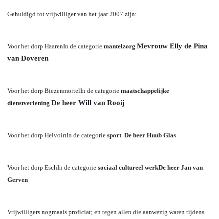
Gehuldigd tot vrijwilliger van het jaar 2007 zijn:
Mevrouw
Elly de Pina
Voor het dorp Haaren
In de categorie
mantelzorg
van Doveren
Voor het dorp Biezenmortel
In de categorie
maatschappelijke
De heer
Will van Rooij
dienstverlening
Voor het dorp Helvoirt
In de categorie
sport
De heer Huub Glas
Voor het dorp Esch
In de categorie
sociaal cultureel werk
De heer Jan van
Gerven
Vrijwilligers nogmaals proficiat; en tegen allen die aanwezig waren tijdens