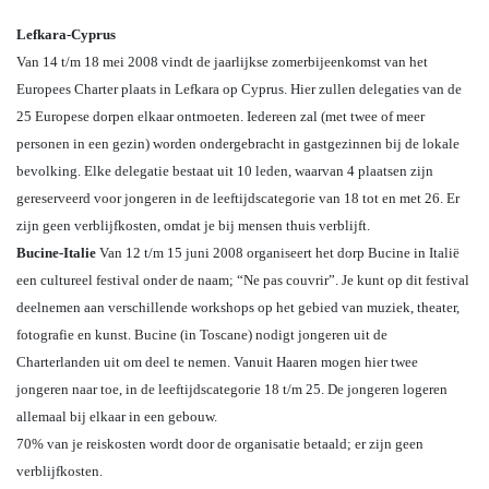
Lefkara-Cyprus
Van 14 t/m 18 mei 2008 vindt de jaarlijkse zomerbijeenkomst van het
Europees Charter plaats in Lefkara op Cyprus. Hier zullen delegaties van de
25 Europese dorpen elkaar ontmoeten. Iedereen zal (met twee of meer
personen in een gezin) worden ondergebracht in gastgezinnen bij de lokale
bevolking. Elke delegatie bestaat uit 10 leden, waarvan 4 plaatsen zijn
gereserveerd voor jongeren in de leeftijdscategorie van 18 tot en met 26. Er
zijn geen verblijfkosten, omdat je bij mensen thuis verblijft.
Bucine-Italie
Van 12 t/m 15 juni 2008 organiseert het dorp Bucine in Italië
een cultureel festival onder de naam; “Ne pas couvrir”. Je kunt op dit festival
deelnemen aan verschillende workshops op het gebied van muziek, theater,
fotografie en kunst. Bucine (in Toscane) nodigt jongeren uit de
Charterlanden uit om deel te nemen. Vanuit Haaren mogen hier twee
jongeren naar toe, in de leeftijdscategorie 18 t/m 25. De jongeren logeren
allemaal bij elkaar in een gebouw.
70% van je reiskosten wordt door de organisatie betaald; er zijn geen
verblijfkosten.