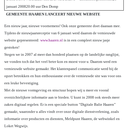
januari 2008
20.00 uur Den Domp
GEMEENTE HAAREN LANCEERT NIEUWE WEBSITE
Een nieuw jaar, nieuwe voornemens! Ook onze gemeente doet daaraan mee.
Tijdens de nieuwjaarsreceptie van 6 januari werd daarom de vernieuwde
website gepresenteerd:
www.haaren.nl
is in een compleet nieuw jasje
gestoken!
Stegen we in 2007 al meer dan honderd plaatsen op de landelijke ranglijst,
we vonden toch dat het veel beter kon en moest voor u. Daarom werd een
vernieuwde website gemaakt. Het klantenpanel communicatie werd bij de
opzet betrokken en hun enthousiasme over de vernieuwde site was voor ons
een leuke bevestiging.
Met de nieuwe vormgeving en structuur hopen wij u meer en vooral
overzichtelijkere informatie aan te bieden. U kunt in 2008 ook steeds meer
zaken digitaal regelen. Er is een speciale button “Digitale Balie Haaren”
gemaakt, waaronder u alles vindt over onze digitale dienstverlening, zoals
informatie over producten en diensten, Meldpunt Haaren, de webwinkel en
Loket Wegwijs.