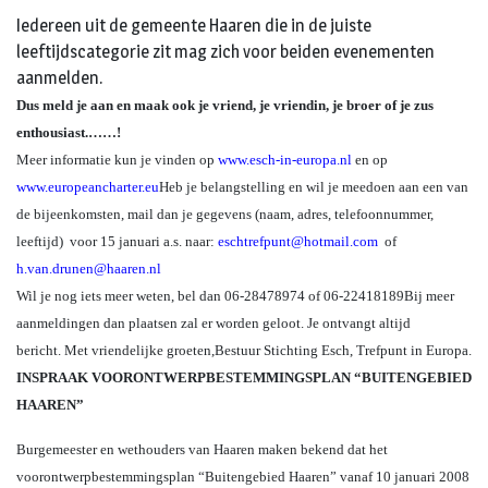
Iedereen uit de gemeente Haaren die in de juiste
leeftijdscategorie zit mag zich voor beiden evenementen
aanmelden.
Dus meld je aan en maak ook je vriend, je vriendin, je broer of je zus
enthousiast.……!
Meer informatie kun je vinden op
www.esch-in-europa.nl
en op
www.europeancharter.eu
Heb je belangstelling en wil je meedoen aan een van
de bijeenkomsten, mail dan je gegevens (naam, adres, telefoonnummer,
leeftijd)
voor 15 januari a.s. naar:
eschtrefpunt@hotmail.com
of
h.van.drunen@haaren.nl
Wil je nog iets meer weten, bel dan 06-28478974 of 06-22418189
Bij meer
aanmeldingen dan plaatsen zal er worden geloot. Je ontvangt altijd
bericht.
Met vriendelijke groeten,
Bestuur Stichting Esch, Trefpunt in Europa.
INSPRAAK VOORONTWERPBESTEMMINGSPLAN “BUITENGEBIED
HAAREN”
Burgemeester en wethouders van Haaren maken bekend dat het
voorontwerpbestemmingsplan “Buitengebied Haaren” vanaf 10 januari 2008