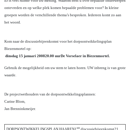
Er is veel ruimte voor uw mening. Waarom bent u over bepaalde onderwerpen
ontevreden en op welke plek komen bepaalde problemen voor? In kleine
groepen worden de verschillende thema’s besproken. Iedereen komt zo aan
het woord.
Kom naar de discussiebijeenkomst voor het dorpsontwikkelingsplan
Biezenmortel op:
dinsdag 15 januari 2008
20.00 uur
De Vorselaer in Biezenmortel.
Gebruik de mogelijkheid om uw stem te laten horen. UW inbreng is van grote
waarde.
De projectwethouders van de dorpsontwikkelingsplannen:
Carine Blom,
Jan Brenninkmeijer.
ste
DORPSONTWIKKELINGSPLAN HAAREN
1
discussiebijeenkomst
21