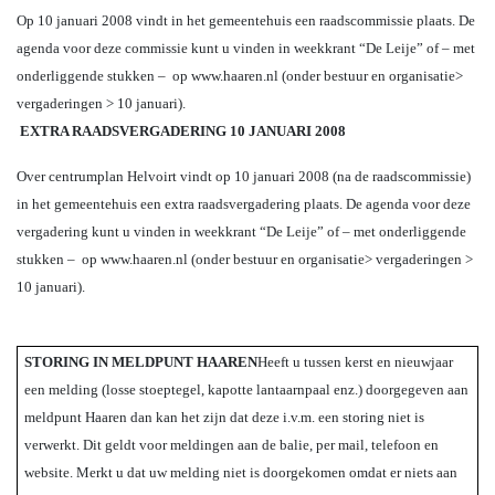
Op 10 januari 2008 vindt in het gemeentehuis een raadscommissie plaats. De
agenda voor deze commissie kunt u vinden in weekkrant “De Leije” of – met
onderliggende stukken –
op www.haaren.nl (onder bestuur en organisatie>
vergaderingen > 10 januari).
EXTRA RAADSVERGADERING 10 JANUARI 2008
Over centrumplan Helvoirt vindt op 10 januari 2008 (na de raadscommissie)
in het gemeentehuis een extra raadsvergadering plaats. De agenda voor deze
vergadering kunt u vinden in weekkrant “De Leije” of – met onderliggende
stukken –
op www.haaren.nl (onder bestuur en organisatie> vergaderingen >
10 januari).
STORING IN MELDPUNT HAAREN
Heeft u tussen kerst en nieuwjaar
een melding (losse stoeptegel, kapotte lantaarnpaal enz.) doorgegeven aan
meldpunt Haaren dan kan het zijn dat deze i.v.m. een storing niet is
verwerkt. Dit geldt voor meldingen aan de balie, per mail, telefoon en
website.
Merkt u dat uw melding niet is doorgekomen omdat er niets aan