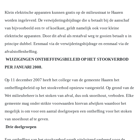
Klein elektrische apparaten kunnen gratis op de milieustraat te Haaren
worden ingeleverd. De verwijderingsbijdrage die u betaalt bij de aanschaf
van bijvoorbeeld een tv of koelkast, geldt namelijk ook voor kleine
elektrische apparaten. Door dit afval als restafval weg te gooien betaalt u in
principe dubbel. Eenmaal via de verwijderingsbijdrage en eenmaal via de
afvalstoffenheffing.
WIJZIGINGEN ONTHEFFINGSBELEID OP HET STOOKVERBOD
PER JANUARI 2008.
Op 11 december 2007 heeft het college van de gemeente Haaren het
ontheffingsbeleid op het stookverbod opnieuw vastgesteld. Op grond van de
Wet milieubeheer is het stoken van afval, dus ook snoeihout, verboden. Elke
gemeente mag onder strikte voorwaarden hiervan afwijken waardoor het
mogelijk is om voor een aantal doelgroepen een ontheffing voor het stoken
van snoeihout af te geven.
Drie doelgroepen
Een ontheffing van het stookverbod wordt uitsluitend verleend voor de