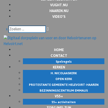
VUGHT.NU
HAAREN.NU
VIDEO’S
x
HOME
CONTACT
Spelregels
KERKEN
H. NICOLAASKERK
OPEN KERK
PROTESTANTE GEMEENTE HELEVOIRT-HAAREN
BEZINNINGSCENTRUM EMMAUS
V55+
55+ activiteiten
ZORG/WELZIJN