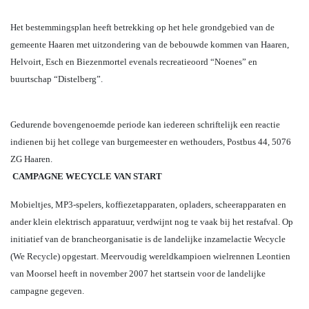
Het bestemmingsplan heeft betrekking op het hele grondgebied van de
gemeente Haaren met uitzondering van de bebouwde kommen van Haaren,
Helvoirt, Esch en Biezenmortel evenals recreatieoord “Noenes” en
buurtschap “Distelberg”.
Gedurende bovengenoemde periode kan iedereen schriftelijk een reactie
indienen bij het college van burgemeester en wethouders, Postbus 44, 5076
ZG Haaren.
CAMPAGNE WECYCLE VAN START
Mobieltjes, MP3-spelers, koffiezetapparaten, opladers, scheerapparaten en
ander klein elektrisch apparatuur, verdwijnt nog te vaak bij het restafval. Op
initiatief van de brancheorganisatie is de landelijke inzamelactie Wecycle
(We Recycle) opgestart. Meervoudig wereldkampioen wielrennen Leontien
van Moorsel heeft in november 2007 het startsein voor de landelijke
campagne gegeven.