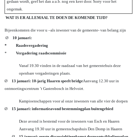
gedaan wordt, geef het dan a.u.b. nog een keer door. Sorry voor het
ongemak.
WAT IS ER ALLEMAAL TE DOEN DE KOMENDE TIJD?
Bijeenkomsten die voor u –als inwoner van de gemeente- van belang zijn
Ø
10 januari:
*
Raadsvergadering
*
Vergadering raadscommissie
Vanaf 19.30 vinden in de raadzaal van het gemeentehuis deze
openbare vergaderingen plaats.
Ø
13 januari: 10-jarig Haaren speelt bridge
Aanvang 12.30 uur in
ontmoetingscentrum ’t Gastenbosch in Helvoirt.
Kampioenschappen voor al onze inwoners van alle vier de dorpen
Ø
15 januari: informatieavond bestemmingplan buitengebied
Deze avond is bestemd voor de inwoners van Esch en Haaren
Aanvang 19.30 uur in gemeenschapshuis Den Domp in Haaren
Ø
15 januari:
eerste discussiebijeenkomst dorpsontwikkelingsplan