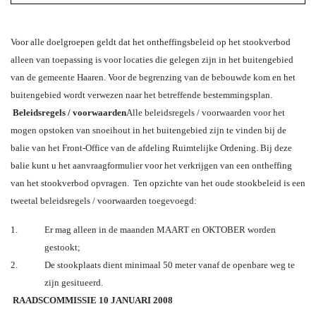
Voor alle doelgroepen geldt dat het ontheffingsbeleid op het stookverbod
alleen van toepassing is voor locaties die gelegen zijn in het buitengebied
van de gemeente Haaren. Voor de begrenzing van de bebouwde kom en het
buitengebied wordt verwezen naar het betreffende bestemmingsplan.
Beleidsregels / voorwaarden
Alle beleidsregels / voorwaarden voor het
mogen opstoken van snoeihout in het buitengebied zijn te vinden bij de
balie van het Front-Office van de afdeling Ruimtelijke Ordening. Bij deze
balie kunt u het aanvraagformulier voor het verkrijgen van een ontheffing
van het stookverbod opvragen.
Ten opzichte van het oude stookbeleid is een
tweetal beleidsregels / voorwaarden toegevoegd:
1.
Er mag alleen in de maanden MAART en OKTOBER worden
gestookt;
2.
De stookplaats dient minimaal 50 meter vanaf de openbare weg te
zijn gesitueerd.
RAADSCOMMISSIE 10 JANUARI 2008