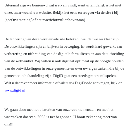
Uiteraard zijn we benieuwd wat u ervan vindt, want uiteindelijk is het niet
onze, maar vooral uw website. Bekijk het eens en reageer via de site ( bij
‘geef uw mening’ of het reactieformulier bovenaan).
De lancering van deze vernieuwde site betekent niet dat we nu klaar zijn.
De ontwikkelingen zijn en blijven in beweging. Er wordt hard gewerkt aan
verbetering en uitbreiding van de digitale formulieren en aan de uitbreiding
van de webwinkel. Wij willen u ook digitaal optimaal op de hoogte houden
van de ontwikkelingen in onze gemeente en over uw eigen zaken, die bij de
gemeente in behandeling zijn. DigiD gaat een steeds grotere rol spelen.
Wilt u daarover meer informatie of wilt u uw DigiDcode aanvragen, kijk op
www.digid.nl
.
We gaan door met het uitwerken van onze voornemens….. en met het
waarmaken daarvan. 2008 is net begonnen. U hoort zeker nog meer van
ons!!!