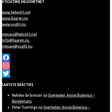
STICHTING HELVOIRTNET
www.helvoirt.net
www.haaren.nu
www.vught.nu
nieuws@helvoirt.net
info@haaren.nu
nieuws@vught.nu
Facebook
Instagram
Twitter
LAATSTE REACTIES
Nelleke de bresser
op
Overleden: Annie Bolenius –
Berkelmans
Peter Tuerlings
op
Overleden: Annie Bolenius –