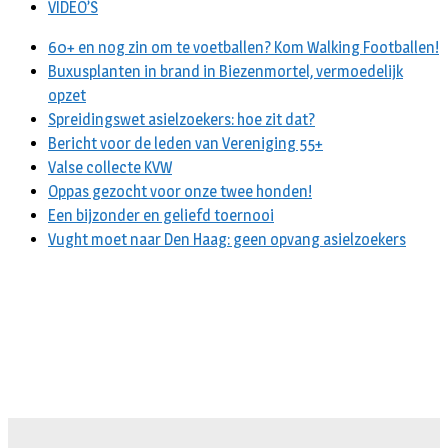
VIDEO’S
60+ en nog zin om te voetballen? Kom Walking Footballen!
Buxusplanten in brand in Biezenmortel, vermoedelijk
opzet
Spreidingswet asielzoekers: hoe zit dat?
Bericht voor de leden van Vereniging 55+
Valse collecte KVW
Oppas gezocht voor onze twee honden!
Een bijzonder en geliefd toernooi
Vught moet naar Den Haag: geen opvang asielzoekers