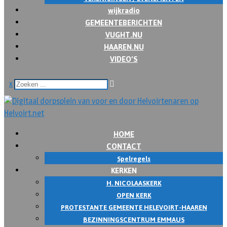
wijkradio
GEMEENTEBERICHTEN
VUGHT.NU
HAAREN.NU
VIDEO’S
x
HOME
CONTACT
Spelregels
KERKEN
H. NICOLAASKERK
OPEN KERK
PROTESTANTE GEMEENTE HELEVOIRT-HAAREN
BEZINNINGSCENTRUM EMMAUS