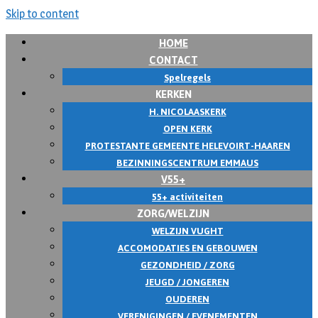
Skip to content
HOME
CONTACT
Spelregels
KERKEN
H. NICOLAASKERK
OPEN KERK
PROTESTANTE GEMEENTE HELEVOIRT-HAAREN
BEZINNINGSCENTRUM EMMAUS
V55+
55+ activiteiten
ZORG/WELZIJN
WELZIJN VUGHT
ACCOMODATIES EN GEBOUWEN
GEZONDHEID / ZORG
JEUGD / JONGEREN
OUDEREN
VERENIGINGEN / EVENEMENTEN