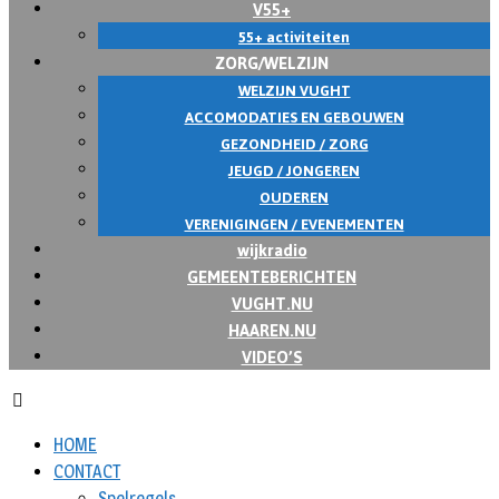
V55+
55+ activiteiten
ZORG/WELZIJN
WELZIJN VUGHT
ACCOMODATIES EN GEBOUWEN
GEZONDHEID / ZORG
JEUGD / JONGEREN
OUDEREN
VERENIGINGEN / EVENEMENTEN
wijkradio
GEMEENTEBERICHTEN
VUGHT.NU
HAAREN.NU
VIDEO’S
HOME
CONTACT
Spelregels