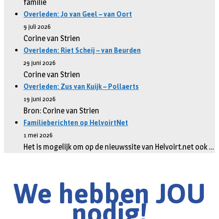
familie
Overleden: Jo van Geel – van Oort
9 juli 2026
Corine van Strien
Overleden: Riet Scheij – van Beurden
29 juni 2026
Corine van Strien
Overleden: Zus van Kuijk – Pollaerts
19 juni 2026
Bron: Corine van Strien
Familieberichten op HelvoirtNet
1 mei 2026
Het is mogelijk om op de nieuwssite van Helvoirt.net ook …
We hebben JOU
nodig!