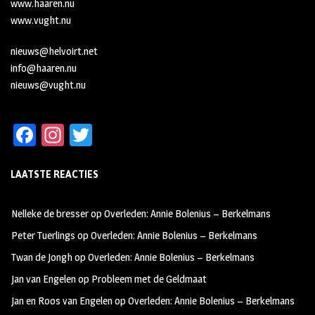
www.haaren.nu
www.vught.nu
nieuws@helvoirt.net
info@haaren.nu
nieuws@vught.nu
Fa
In
T
ce
st
wi
LAATSTE REACTIES
b
ag
tt
oo
ra
er
Nelleke de bresser
op
Overleden: Annie Bolenius – Berkelmans
k
m
Peter Tuerlings
op
Overleden: Annie Bolenius – Berkelmans
Twan de Jongh
op
Overleden: Annie Bolenius – Berkelmans
Jan van Engelen
op
Probleem met de Geldmaat
Jan en Roos van Engelen
op
Overleden: Annie Bolenius – Berkelmans