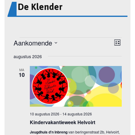
De Klender