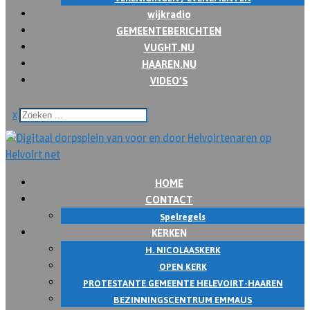
wijkradio
GEMEENTEBERICHTEN
VUGHT.NU
HAAREN.NU
VIDEO’S
x
HOME
CONTACT
Spelregels
KERKEN
H. NICOLAASKERK
OPEN KERK
PROTESTANTE GEMEENTE HELEVOIRT-HAAREN
BEZINNINGSCENTRUM EMMAUS