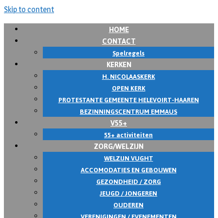
Skip to content
HOME
CONTACT
Spelregels
KERKEN
H. NICOLAASKERK
OPEN KERK
PROTESTANTE GEMEENTE HELEVOIRT-HAAREN
BEZINNINGSCENTRUM EMMAUS
V55+
55+ activiteiten
ZORG/WELZIJN
WELZIJN VUGHT
ACCOMODATIES EN GEBOUWEN
GEZONDHEID / ZORG
JEUGD / JONGEREN
OUDEREN
VERENIGINGEN / EVENEMENTEN