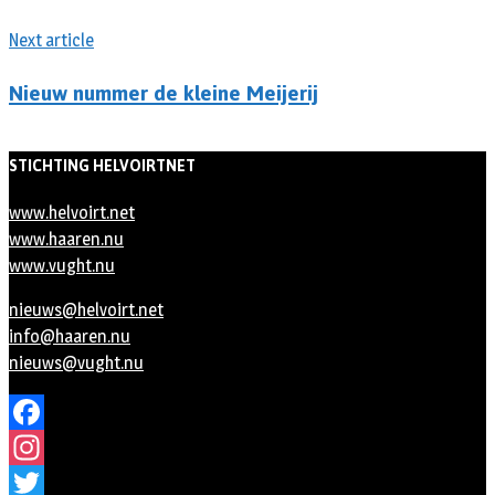
Next article
Nieuw nummer de kleine Meijerij
STICHTING HELVOIRTNET
www.helvoirt.net
www.haaren.nu
www.vught.nu
nieuws@helvoirt.net
info@haaren.nu
nieuws@vught.nu
Facebook
Instagram