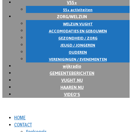
V55+
55+ activiteiten
ZORG/WELZIJN
WELZIJN VUGHT
ACCOMODATIES EN GEBOUWEN
GEZONDHEID / ZORG
JEUGD / JONGEREN
OUDEREN
VERENIGINGEN / EVENEMENTEN
wijkradio
GEMEENTEBERICHTEN
VUGHT.NU
HAAREN.NU
VIDEO’S
HOME
CONTACT
Spelregels