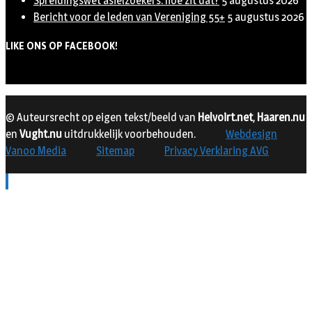
Spreidingswet asielzoekers: hoe zit dat?
5 augustus 2026
Bericht voor de leden van Vereniging 55+
5 augustus 2026
LIKE ONS OP FACEBOOK!
© Auteursrecht op eigen tekst/beeld van
Helvoirt.net
,
Haaren.nu
en
Vught.nu
uitdrukkelijk voorbehouden.
Webdesign
Vanoo Media
Sitemap
Privacy Verklaring AVG