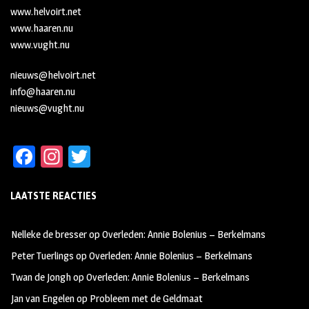
www.helvoirt.net
www.haaren.nu
www.vught.nu
nieuws@helvoirt.net
info@haaren.nu
nieuws@vught.nu
Fa
In
T
ce
st
wi
LAATSTE REACTIES
b
ag
tt
oo
ra
er
Nelleke de bresser
op
Overleden: Annie Bolenius – Berkelmans
k
m
Peter Tuerlings
op
Overleden: Annie Bolenius – Berkelmans
Twan de Jongh
op
Overleden: Annie Bolenius – Berkelmans
Jan van Engelen
op
Probleem met de Geldmaat