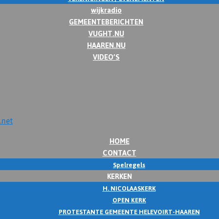
wijkradio
GEMEENTEBERICHTEN
VUGHT.NU
HAAREN.NU
VIDEO’S
HOME
CONTACT
Spelregels
KERKEN
H. NICOLAASKERK
OPEN KERK
PROTESTANTE GEMEENTE HELEVOIRT-HAAREN