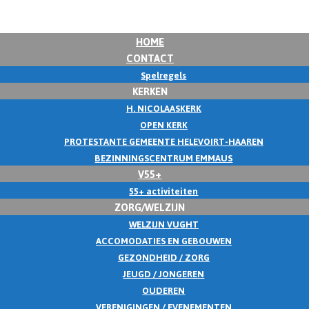
HOME
CONTACT
Spelregels
KERKEN
H. NICOLAASKERK
OPEN KERK
PROTESTANTE GEMEENTE HELEVOIRT-HAAREN
BEZINNINGSCENTRUM EMMAUS
V55+
55+ activiteiten
ZORG/WELZIJN
WELZIJN VUGHT
ACCOMODATIES EN GEBOUWEN
GEZONDHEID / ZORG
JEUGD / JONGEREN
OUDEREN
VERENIGINGEN / EVENEMENTEN