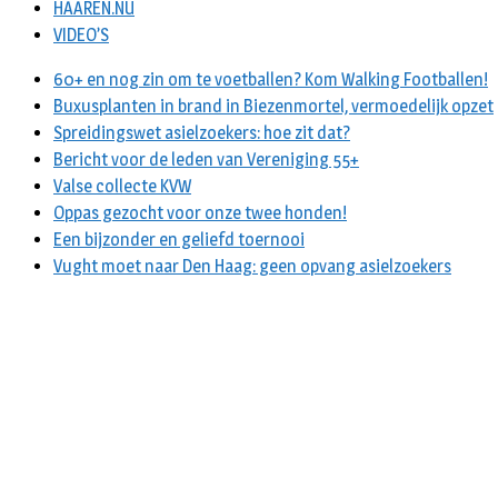
HAAREN.NU
VIDEO’S
60+ en nog zin om te voetballen? Kom Walking Footballen!
Buxusplanten in brand in Biezenmortel, vermoedelijk opzet
Spreidingswet asielzoekers: hoe zit dat?
Bericht voor de leden van Vereniging 55+
Valse collecte KVW
Oppas gezocht voor onze twee honden!
Een bijzonder en geliefd toernooi
Vught moet naar Den Haag: geen opvang asielzoekers