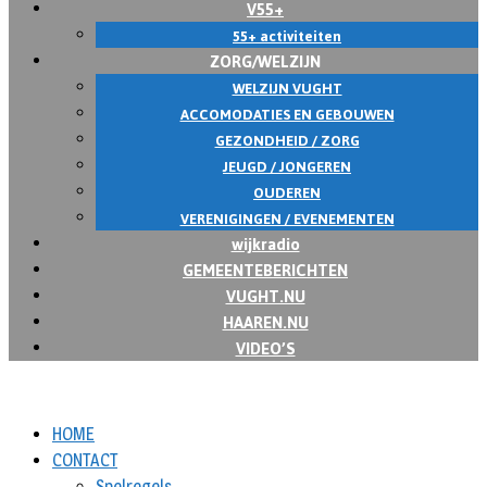
V55+
55+ activiteiten
ZORG/WELZIJN
WELZIJN VUGHT
ACCOMODATIES EN GEBOUWEN
GEZONDHEID / ZORG
JEUGD / JONGEREN
OUDEREN
VERENIGINGEN / EVENEMENTEN
wijkradio
GEMEENTEBERICHTEN
VUGHT.NU
HAAREN.NU
VIDEO’S
HOME
CONTACT
Spelregels