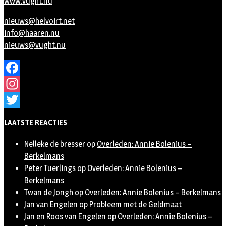
www.vught.nu
nieuws@helvoirt.net
info@haaren.nu
nieuws@vught.nu
Facebook
Instagram
Twitter
LAATSTE REACTIES
Nelleke de bresser
op
Overleden: Annie Bolenius –
Berkelmans
Peter Tuerlings
op
Overleden: Annie Bolenius –
Berkelmans
Twan de Jongh
op
Overleden: Annie Bolenius – Berkelmans
Jan van Engelen
op
Probleem met de Geldmaat
Jan en Roos van Engelen
op
Overleden: Annie Bolenius –