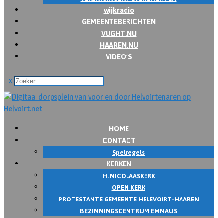
wijkradio
GEMEENTEBERICHTEN
VUGHT.NU
HAAREN.NU
VIDEO’S
x
HOME
CONTACT
Spelregels
KERKEN
H. NICOLAASKERK
OPEN KERK
PROTESTANTE GEMEENTE HELEVOIRT-HAAREN
BEZINNINGSCENTRUM EMMAUS