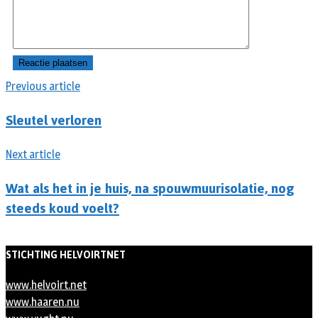
Previous article
Sleutel verloren
Next article
Wat als het in je huis, na spouwmuurisolatie, nog
steeds koud voelt?
STICHTING HELVOIRTNET
www.helvoirt.net
www.haaren.nu