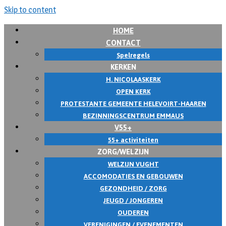
Skip to content
HOME
CONTACT
Spelregels
KERKEN
H. NICOLAASKERK
OPEN KERK
PROTESTANTE GEMEENTE HELEVOIRT-HAAREN
BEZINNINGSCENTRUM EMMAUS
V55+
55+ activiteiten
ZORG/WELZIJN
WELZIJN VUGHT
ACCOMODATIES EN GEBOUWEN
GEZONDHEID / ZORG
JEUGD / JONGEREN
OUDEREN
VERENIGINGEN / EVENEMENTEN