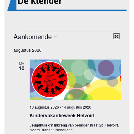
De Klender