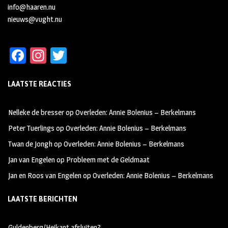
info@haaren.nu
nieuws@vught.nu
Fa
In
T
ce
st
wi
LAATSTE REACTIES
b
ag
tt
oo
ra
er
Nelleke de bresser
op
Overleden: Annie Bolenius – Berkelmans
k
m
Peter Tuerlings
op
Overleden: Annie Bolenius – Berkelmans
Twan de Jongh
op
Overleden: Annie Bolenius – Berkelmans
Jan van Engelen
op
Probleem met de Geldmaat
Jan en Roos van Engelen
op
Overleden: Annie Bolenius – Berkelmans
LAATSTE BERICHTEN
Guldenberg/Heikant afsluiten?