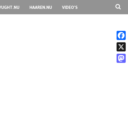
VUGHT.NU
HAAREN.NU
VIDEO’S
F
a
X
c
M
e
a
b
s
o
t
o
o
k
d
o