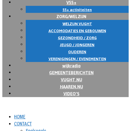
V55+
55+ activiteiten
ZORG/WELZIJN
WELZIJN VUGHT
ACCOMODATIES EN GEBOUWEN
GEZONDHEID / ZORG
JEUGD / JONGEREN
OUDEREN
VERENIGINGEN / EVENEMENTEN
wijkradio
GEMEENTEBERICHTEN
VUGHT.NU
HAAREN.NU
VIDEO’S
HOME
CONTACT
Spelregels