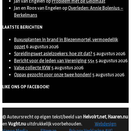
Jan van Engelen
op
Probleem met de Geldmaat
Jan en Roos van Engelen
op
Overleden: Annie Bolenius –
Berkelmans
LAATSTE BERICHTEN
Buxusplanten in brand in Biezenmortel, vermoedelijk
opzet
6 augustus 2026
Spreidingswet asielzoekers: hoe zit dat?
5 augustus 2026
Bericht voor de leden van Vereniging 55+
5 augustus 2026
Valse collecte KVW
5 augustus 2026
Oppas gezocht voor onze twee honden!
5 augustus 2026
LIKE ONS OP FACEBOOK!
© Auteursrecht op eigen tekst/beeld van
Helvoirt.net
,
Haaren.nu
en
Vught.nu
uitdrukkelijk voorbehouden.
Webdesign
Vanoo Media
Sitemap
Privacy Verklaring AVG