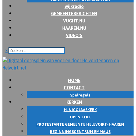
wijkradio
GEMEENTEBERICHTEN
VUGHT.NU
HAAREN.NU
VIDEO’S
x
HOME
CONTACT
Spelregels
KERKEN
H. NICOLAASKERK
OPEN KERK
PROTESTANTE GEMEENTE HELEVOIRT-HAAREN
BEZINNINGSCENTRUM EMMAUS