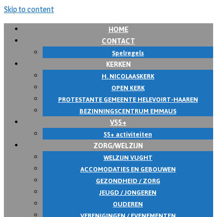
Skip to content
HOME
CONTACT
Spelregels
KERKEN
H. NICOLAASKERK
OPEN KERK
PROTESTANTE GEMEENTE HELEVOIRT-HAAREN
BEZINNINGSCENTRUM EMMAUS
V55+
55+ activiteiten
ZORG/WELZIJN
WELZIJN VUGHT
ACCOMODATIES EN GEBOUWEN
GEZONDHEID / ZORG
JEUGD / JONGEREN
OUDEREN
VERENIGINGEN / EVENEMENTEN