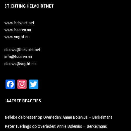
STICHTING HELVOIRTNET
www.helvoirt.net
www.haaren.nu
www.vught.nu
nieuws@helvoirt.net
info@haaren.nu
nieuws@vught.nu
Fa
In
T
ce
st
wi
LAATSTE REACTIES
b
ag
tt
oo
ra
er
Nelleke de bresser
op
Overleden: Annie Bolenius – Berkelmans
k
m
Peter Tuerlings
op
Overleden: Annie Bolenius – Berkelmans