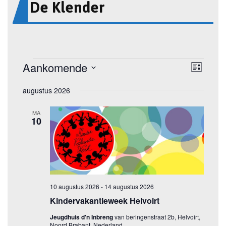
De Klender