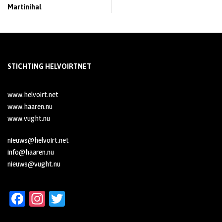
Martinihal
STICHTING HELVOIRTNET
www.helvoirt.net
www.haaren.nu
www.vught.nu
nieuws@helvoirt.net
info@haaren.nu
nieuws@vught.nu
Fa
In
T
ce
st
wi