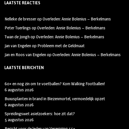
LAATSTE REACTIES
b
ag
tt
oo
ra
er
Nelleke de bresser
op
Overleden: Annie Bolenius – Berkelmans
k
m
Peter Tuerlings
op
Overleden: Annie Bolenius – Berkelmans
Twan de Jongh
op
Overleden: Annie Bolenius – Berkelmans
Jan van Engelen
op
Probleem met de Geldmaat
Jan en Roos van Engelen
op
Overleden: Annie Bolenius – Berkelmans
LAATSTE BERICHTEN
60+ en nog zin om te voetballen? Kom Walking Footballen!
6 augustus 2026
Buxusplanten in brand in Biezenmortel, vermoedelijk opzet
6 augustus 2026
Spreidingswet asielzoekers: hoe zit dat?
5 augustus 2026
Bericht voor de leden van Vereniging 55+