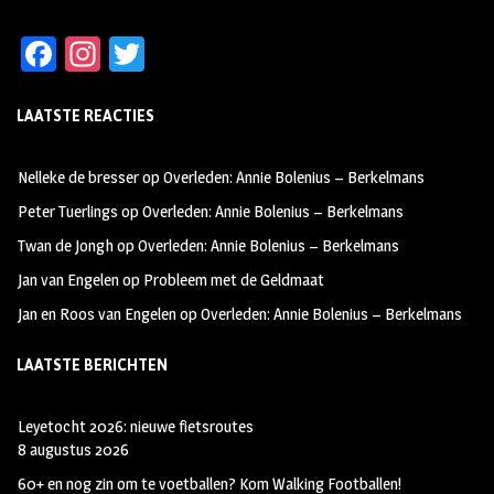
Fa
In
T
ce
st
wi
LAATSTE REACTIES
b
ag
tt
oo
ra
er
Nelleke de bresser
op
Overleden: Annie Bolenius – Berkelmans
k
m
Peter Tuerlings
op
Overleden: Annie Bolenius – Berkelmans
Twan de Jongh
op
Overleden: Annie Bolenius – Berkelmans
Jan van Engelen
op
Probleem met de Geldmaat
Jan en Roos van Engelen
op
Overleden: Annie Bolenius – Berkelmans
LAATSTE BERICHTEN
Leyetocht 2026: nieuwe fietsroutes
8 augustus 2026
60+ en nog zin om te voetballen? Kom Walking Footballen!