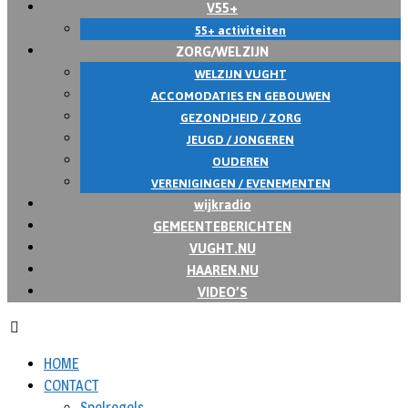
V55+
55+ activiteiten
ZORG/WELZIJN
WELZIJN VUGHT
ACCOMODATIES EN GEBOUWEN
GEZONDHEID / ZORG
JEUGD / JONGEREN
OUDEREN
VERENIGINGEN / EVENEMENTEN
wijkradio
GEMEENTEBERICHTEN
VUGHT.NU
HAAREN.NU
VIDEO’S
HOME
CONTACT
Spelregels