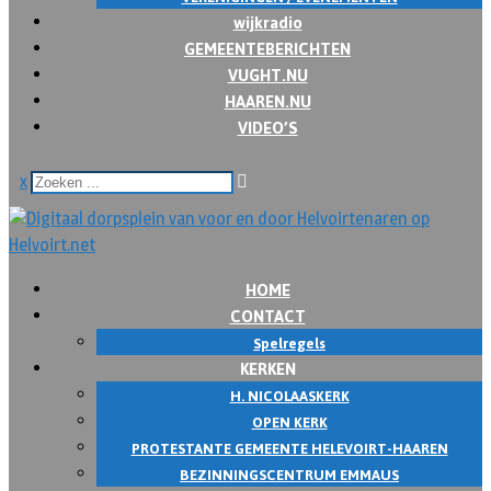
wijkradio
GEMEENTEBERICHTEN
VUGHT.NU
HAAREN.NU
VIDEO’S
x
HOME
CONTACT
Spelregels
KERKEN
H. NICOLAASKERK
OPEN KERK
PROTESTANTE GEMEENTE HELEVOIRT-HAAREN
BEZINNINGSCENTRUM EMMAUS