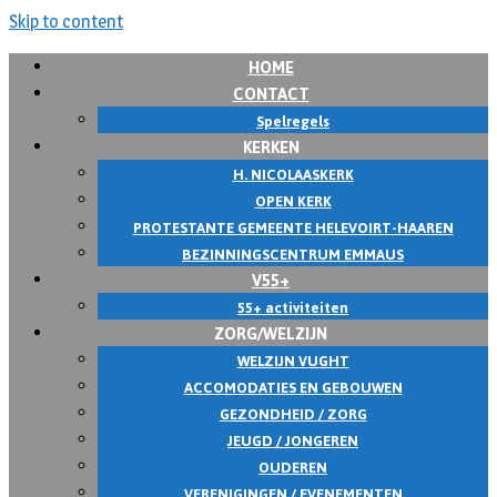
Skip to content
HOME
CONTACT
Spelregels
KERKEN
H. NICOLAASKERK
OPEN KERK
PROTESTANTE GEMEENTE HELEVOIRT-HAAREN
BEZINNINGSCENTRUM EMMAUS
V55+
55+ activiteiten
ZORG/WELZIJN
WELZIJN VUGHT
ACCOMODATIES EN GEBOUWEN
GEZONDHEID / ZORG
JEUGD / JONGEREN
OUDEREN
VERENIGINGEN / EVENEMENTEN