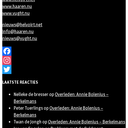
www.haaren.nu
www.vught.nu
nieuws@helvoirt.net
info@haaren.nu
nieuws@vught.nu
Facebook
Instagram
Twitter
LAATSTE REACTIES
Nelleke de bresser
op
Overleden: Annie Bolenius –
Berkelmans
Peter Tuerlings
op
Overleden: Annie Bolenius –
Berkelmans
Twan de Jongh
op
Overleden: Annie Bolenius – Berkelmans