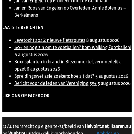
Jan van Engelen
op
Probleem met de Geldmaat
Jan en Roos van Engelen
op
Overleden: Annie Bolenius –
Berkelmans
LAATSTE BERICHTEN
Leyetocht 2026: nieuwe fietsroutes
8 augustus 2026
60+ en nog zin om te voetballen? Kom Walking Footballen!
6 augustus 2026
Buxusplanten in brand in Biezenmortel, vermoedelijk
opzet
6 augustus 2026
Spreidingswet asielzoekers: hoe zit dat?
5 augustus 2026
Bericht voor de leden van Vereniging 55+
5 augustus 2026
LIKE ONS OP FACEBOOK!
© Auteursrecht op eigen tekst/beeld van
Helvoirt.net
,
Haaren.nu
en
Vught.nu
uitdrukkelijk voorbehouden.
Webdesign