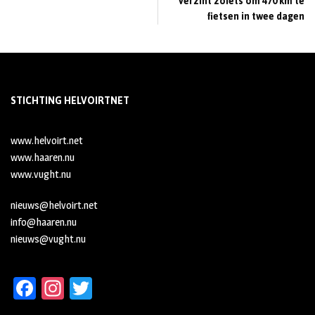
verzint zoiets om 470 km te
fietsen in twee dagen
STICHTING HELVOIRTNET
www.helvoirt.net
www.haaren.nu
www.vught.nu
nieuws@helvoirt.net
info@haaren.nu
nieuws@vught.nu
Fa
In
T
ce
st
wi