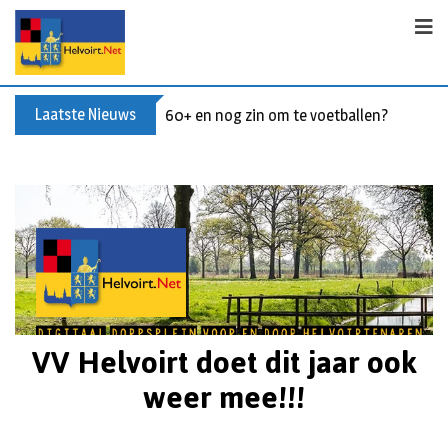
Laatste Nieuws
60+ en nog zin om te voetballen? Kom Wal
VV Helvoirt doet dit jaar ook
weer mee!!!