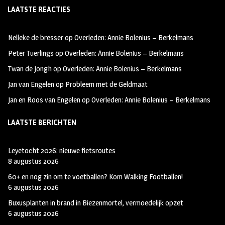
LAATSTE REACTIES
b
ag
tt
oo
ra
er
Nelleke de bresser
op
Overleden: Annie Bolenius – Berkelmans
k
m
Peter Tuerlings
op
Overleden: Annie Bolenius – Berkelmans
Twan de Jongh
op
Overleden: Annie Bolenius – Berkelmans
Jan van Engelen
op
Probleem met de Geldmaat
Jan en Roos van Engelen
op
Overleden: Annie Bolenius – Berkelmans
LAATSTE BERICHTEN
Leyetocht 2026: nieuwe fietsroutes
8 augustus 2026
60+ en nog zin om te voetballen? Kom Walking Footballen!
6 augustus 2026
Buxusplanten in brand in Biezenmortel, vermoedelijk opzet
6 augustus 2026