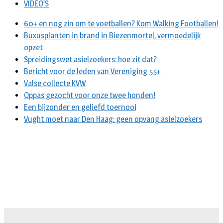
VIDEO’S
60+ en nog zin om te voetballen? Kom Walking Footballen!
Buxusplanten in brand in Biezenmortel, vermoedelijk
opzet
Spreidingswet asielzoekers: hoe zit dat?
Bericht voor de leden van Vereniging 55+
Valse collecte KVW
Oppas gezocht voor onze twee honden!
Een bijzonder en geliefd toernooi
Vught moet naar Den Haag: geen opvang asielzoekers