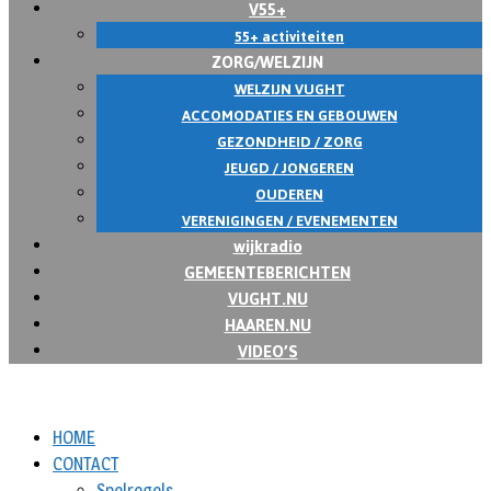
V55+
55+ activiteiten
ZORG/WELZIJN
WELZIJN VUGHT
ACCOMODATIES EN GEBOUWEN
GEZONDHEID / ZORG
JEUGD / JONGEREN
OUDEREN
VERENIGINGEN / EVENEMENTEN
wijkradio
GEMEENTEBERICHTEN
VUGHT.NU
HAAREN.NU
VIDEO’S
HOME
CONTACT
Spelregels