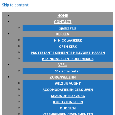
Skip to content
HOME
CONTACT
Spelregels
KERKEN
H. NICOLAASKERK
OPEN KERK
PROTESTANTE GEMEENTE HELEVOIRT-HAAREN
BEZINNINGSCENTRUM EMMAUS
V55+
55+ activiteiten
ZORG/WELZIJN
WELZIJN VUGHT
ACCOMODATIES EN GEBOUWEN
GEZONDHEID / ZORG
JEUGD / JONGEREN
OUDEREN
VERENIGINGEN / EVENEMENTEN