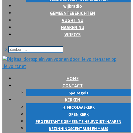
wijkradio
GEMEENTEBERICHTEN
VUGHT.NU
HAAREN.NU
VIDEO’S
x
HOME
CONTACT
Spelregels
KERKEN
H. NICOLAASKERK
OPEN KERK
PROTESTANTE GEMEENTE HELEVOIRT-HAAREN
BEZINNINGSCENTRUM EMMAUS