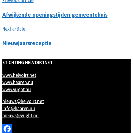
Previous article
Afwijkende openingstijden gemeentehuis
Next article
Nieuwjaarsreceptie
STICHTING HELVOIRTNET
www.helvoirt.net
www.haaren.nu
www.vught.nu
nieuws@helvoirt.net
info@haaren.nu
nieuws@vught.nu