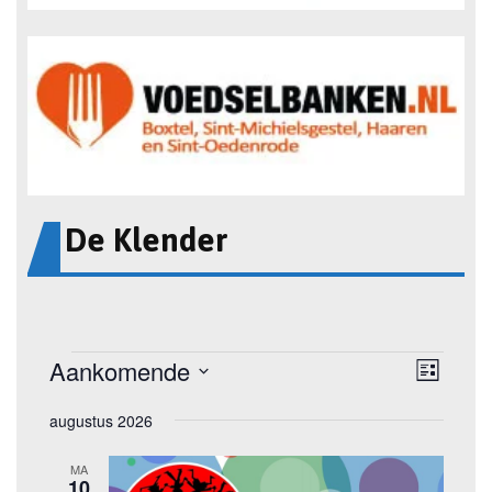
De Klender