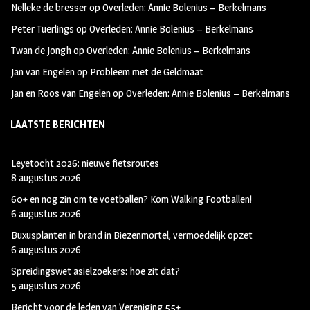
Nelleke de bresser
op
Overleden: Annie Bolenius – Berkelmans
k
m
Peter Tuerlings
op
Overleden: Annie Bolenius – Berkelmans
Twan de Jongh
op
Overleden: Annie Bolenius – Berkelmans
Jan van Engelen
op
Probleem met de Geldmaat
Jan en Roos van Engelen
op
Overleden: Annie Bolenius – Berkelmans
LAATSTE BERICHTEN
Leyetocht 2026: nieuwe fietsroutes
8 augustus 2026
60+ en nog zin om te voetballen? Kom Walking Footballen!
6 augustus 2026
Buxusplanten in brand in Biezenmortel, vermoedelijk opzet
6 augustus 2026
Spreidingswet asielzoekers: hoe zit dat?
5 augustus 2026
Bericht voor de leden van Vereniging 55+