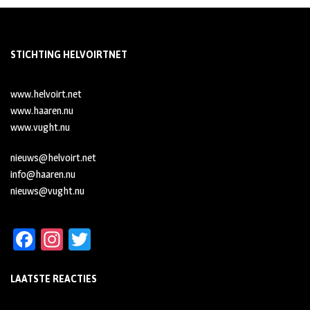
STICHTING HELVOIRTNET
www.helvoirt.net
www.haaren.nu
www.vught.nu
nieuws@helvoirt.net
info@haaren.nu
nieuws@vught.nu
Fa
In
T
ce
st
wi
LAATSTE REACTIES
b
ag
tt
oo
ra
er