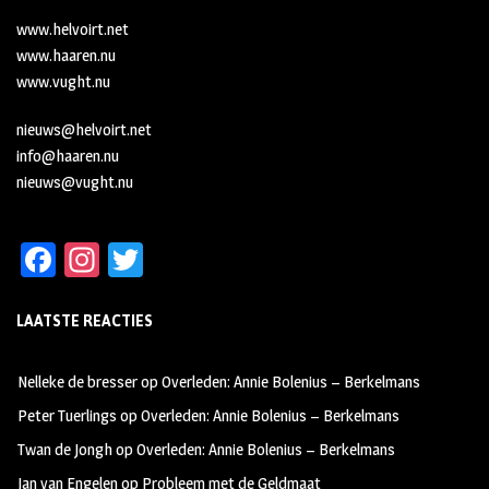
www.helvoirt.net
www.haaren.nu
www.vught.nu
nieuws@helvoirt.net
info@haaren.nu
nieuws@vught.nu
Fa
In
T
ce
st
wi
LAATSTE REACTIES
b
ag
tt
oo
ra
er
Nelleke de bresser
op
Overleden: Annie Bolenius – Berkelmans
k
m
Peter Tuerlings
op
Overleden: Annie Bolenius – Berkelmans
Twan de Jongh
op
Overleden: Annie Bolenius – Berkelmans
Jan van Engelen
op
Probleem met de Geldmaat