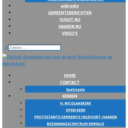
wijkradio
GEMEENTEBERICHTEN
VUGHT.NU
HAAREN.NU
VIDEO’S
x
HOME
CONTACT
Spelregels
KERKEN
H. NICOLAASKERK
OPEN KERK
PROTESTANTE GEMEENTE HELEVOIRT-HAAREN
BEZINNINGSCENTRUM EMMAUS