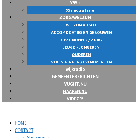
V55+
55+ activiteiten
ZORG/WELZIJN
WELZIJN VUGHT
ACCOMODATIES EN GEBOUWEN
GEZONDHEID / ZORG
JEUGD / JONGEREN
OUDEREN
VERENIGINGEN / EVENEMENTEN
wijkradio
GEMEENTEBERICHTEN
VUGHT.NU
HAAREN.NU
VIDEO’S
HOME
CONTACT
Spelregels