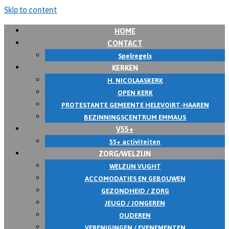
Skip to content
HOME
CONTACT
Spelregels
KERKEN
H. NICOLAASKERK
OPEN KERK
PROTESTANTE GEMEENTE HELEVOIRT-HAAREN
BEZINNINGSCENTRUM EMMAUS
V55+
55+ activiteiten
ZORG/WELZIJN
WELZIJN VUGHT
ACCOMODATIES EN GEBOUWEN
GEZONDHEID / ZORG
JEUGD / JONGEREN
OUDEREN
VERENIGINGEN / EVENEMENTEN